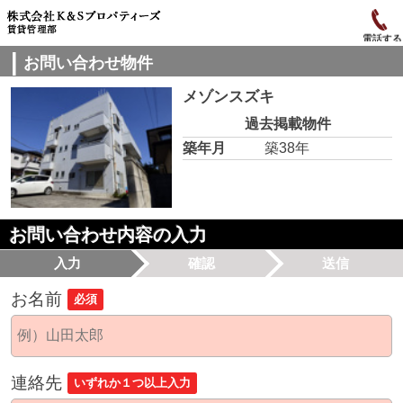
電話する
お問い合わせ物件
メゾンスズキ
過去掲載物件
築年月
築38年
お問い合わせ内容の入力
入力
確認
送信
お名前
必須
連絡先
いずれか１つ以上入力