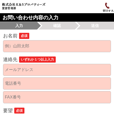
電話する
お問い合わせ内容の入力
入力
確認
送信
お名前
必須
連絡先
いずれか１つ以上入力
要望
必須