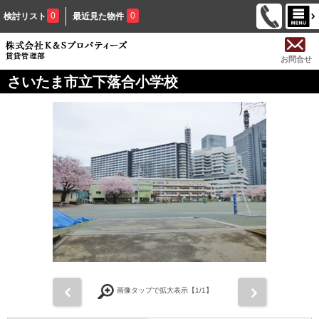
0
0
検討リスト
最近見た物件
お問合せ
さいたま市立下落合小学校
前
次
画像タップで拡大表示【
1
/1】