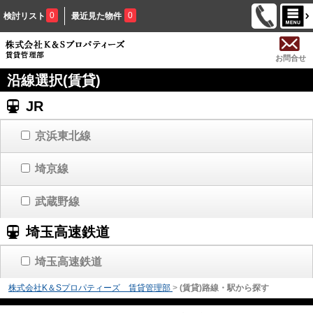
0
0
検討リスト
最近見た物件
お問合せ
沿線選択(賃貸)
JR
京浜東北線
埼京線
武蔵野線
埼玉高速鉄道
埼玉高速鉄道
株式会社K＆Sプロパティーズ 賃貸管理部
>
(賃貸)路線・駅から探す