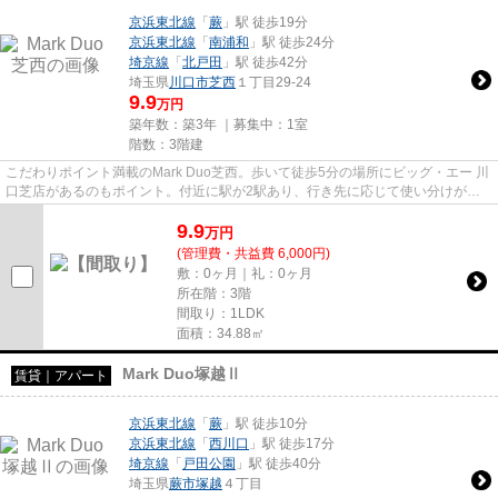
京浜東北線
「
蕨
」駅 徒歩19分
京浜東北線
「
南浦和
」駅 徒歩24分
埼京線
「
北戸田
」駅 徒歩42分
埼玉県
川口市
芝西
１丁目29-24
9.9
万円
築年数：築3年 ｜募集中：
1室
階数：3階建
こだわりポイント満載のMark Duo芝西。歩いて徒歩5分の場所にビッグ・エー 川
口芝店があるのもポイント。付近に駅が2駅あり、行き先に応じて使い分けがで
きます。新しいのでこだわりの...
9.9
万
円
(管理費・共益費 6,000円)
敷：0ヶ月｜礼：0ヶ月
所在階：3階
間取り：1LDK
面積：34.88㎡
Mark Duo塚越Ⅱ
賃貸｜アパート
京浜東北線
「
蕨
」駅 徒歩10分
京浜東北線
「
西川口
」駅 徒歩17分
埼京線
「
戸田公園
」駅 徒歩40分
埼玉県
蕨市
塚越
４丁目