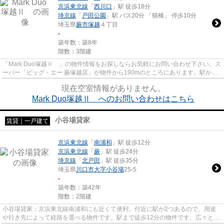
京浜東北線
「
西川口
」駅 徒歩18分
埼京線
「
戸田公園
」駅 バス20分 「猫橋」 停歩10分
埼玉県
蕨市
塚越
４丁目
-
築年数：築8年
階数：3階建
「Mark Duo塚越Ⅱ 」の物件情報をお探しならお気軽にお問い合わせ下さい。ス
ーパー「ビッグ・エー 蕨塚越店」が物件から190mのところにあります。駅から
徒歩10分に立地する、魅力的な...
現在空室情報がありません。
Mark Duo塚越Ⅱ へのお問い合わせはこちら
小谷場貸家
賃貸｜一戸建て
京浜東北線
「
南浦和
」駅 徒歩12分
京浜東北線
「
蕨
」駅 徒歩24分
埼京線
「
北戸田
」駅 徒歩35分
埼玉県
川口市
大字小谷場
25-5
-
築年数：築42年
階数：2階建
小谷場貸家：京浜東北線南浦和にも近くて便利。付近に駅が2つあるので、用途
や行き先によって経路を選べる物件です。駅まで徒歩12分の物件です。広々とし