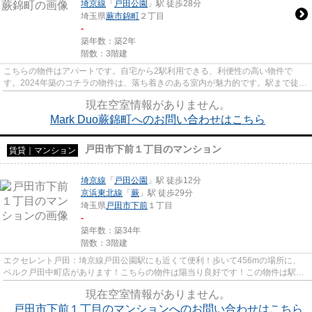
埼京線
「
戸田公園
」駅 徒歩28分
埼玉県
蕨市
錦町
２丁目
-
築年数：築2年
階数：3階建
こちらの物件はアパートです。自宅から2駅利用できる、利便性の高い物件で
す。2024年築のコチラの物件は、落ち着きのある室内が魅力的です。駅まで徒歩
8分なので、アクセスの良い物件...
現在空室情報がありません。
Mark Duo蕨錦町へのお問い合わせはこちら
戸田市下前１丁目のマンション
賃貸｜マンション
埼京線
「
戸田公園
」駅 徒歩12分
京浜東北線
「
蕨
」駅 徒歩29分
埼玉県
戸田市
下前
１丁目
-
築年数：築34年
階数：3階建
エクセレント戸田：埼京線戸田公園駅にも近くて便利！歩いて456mの場所に、
ベルク戸田中町店があります！こちらの物件は陽当り良好です！この物件は駅ま
で徒歩12分の立地です！戸田市...
現在空室情報がありません。
戸田市下前１丁目のマンションへのお問い合わせはこちら