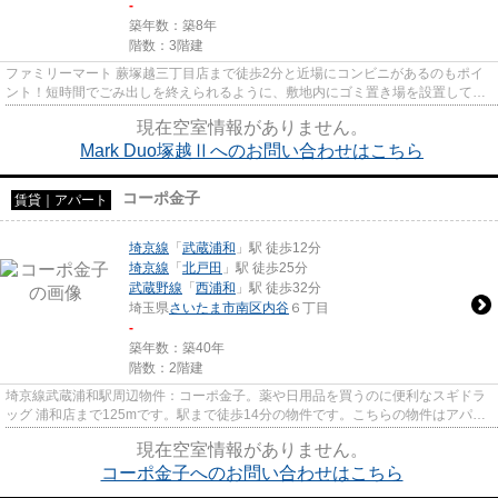
-
築年数：築8年
階数：3階建
ファミリーマート 蕨塚越三丁目店まで徒歩2分と近場にコンビニがあるのもポイ
ント！短時間でごみ出しを終えられるように、敷地内にゴミ置き場を設置してい
ます！平成30年築で、多くの...
現在空室情報がありません。
Mark Duo塚越Ⅱへのお問い合わせはこちら
コーポ金子
賃貸｜アパート
埼京線
「
武蔵浦和
」駅 徒歩12分
埼京線
「
北戸田
」駅 徒歩25分
武蔵野線
「
西浦和
」駅 徒歩32分
埼玉県
さいたま市南区
内谷
６丁目
-
築年数：築40年
階数：2階建
埼京線武蔵浦和駅周辺物件：コーポ金子。薬や日用品を買うのに便利なスギドラ
ッグ 浦和店まで125mです。駅まで徒歩14分の物件です。こちらの物件はアパー
トです。お客様の多種多様なニ...
現在空室情報がありません。
コーポ金子へのお問い合わせはこちら