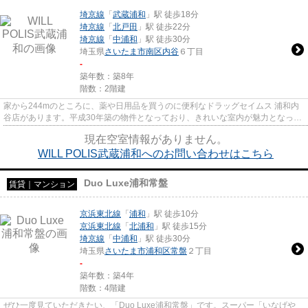
埼京線
「
武蔵浦和
」駅 徒歩18分
埼京線
「
北戸田
」駅 徒歩22分
埼京線
「
中浦和
」駅 徒歩30分
埼玉県
さいたま市南区
内谷
６丁目
-
築年数：築8年
階数：2階建
家から244mのところに、薬や日用品を買うのに便利なドラッグセイムス 浦和内
谷店があります。平成30年築の物件となっており、きれいな室内が魅力となって
います。敷地内ごみ置き場があ...
現在空室情報がありません。
WILL POLIS武蔵浦和へのお問い合わせはこちら
Duo Luxe浦和常盤
賃貸｜マンション
京浜東北線
「
浦和
」駅 徒歩10分
京浜東北線
「
北浦和
」駅 徒歩15分
埼京線
「
中浦和
」駅 徒歩30分
埼玉県
さいたま市浦和区
常盤
２丁目
-
築年数：築4年
階数：4階建
ぜひ一度見ていただきたい、「Duo Luxe浦和常盤」です。スーパー「いなげや