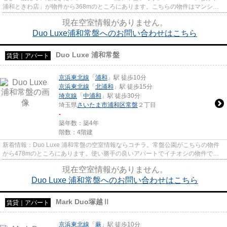
浦和ときわ店」が物件から368mのところにあります。こちらの物件はマンショ
ンです。最上階のマンションです...
現在空室情報がありません。
Duo Luxe浦和常盤へのお問い合わせはこちら
Duo Luxe 浦和常盤
賃貸｜アパート
京浜東北線
「
浦和
」駅 徒歩10分
京浜東北線
「
北浦和
」駅 徒歩15分
埼京線
「
中浦和
」駅 徒歩30分
埼玉県
さいたま市浦和区
常盤
２丁目
-
築年数：築4年
階数：4階建
新着情報：Duo Luxe 浦和常盤の空室情報ならコチラ。常盤公園がこちらの物件
から478mのところにあります。使い勝手の良いアパートでイチオシの物件で
す。こちらの2021年築の物件は多く...
現在空室情報がありません。
Duo Luxe 浦和常盤へのお問い合わせはこちら
Mark Duo塚越Ⅱ
賃貸｜アパート
京浜東北線
「
蕨
」駅 徒歩10分