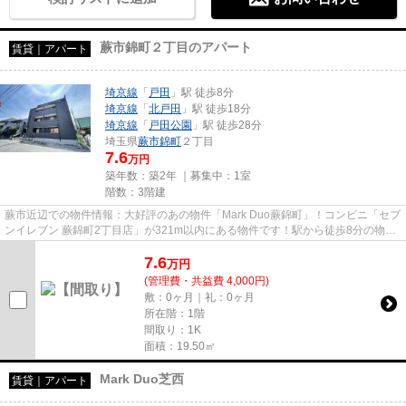
蕨市錦町２丁目のアパート
賃貸｜アパート
埼京線
「
戸田
」駅 徒歩8分
埼京線
「
北戸田
」駅 徒歩18分
埼京線
「
戸田公園
」駅 徒歩28分
埼玉県
蕨市
錦町
２丁目
7.6
万円
築年数：築2年 ｜募集中：
1室
階数：3階建
蕨市近辺での物件情報：大好評のあの物件「Mark Duo蕨錦町」！コンビニ「セブ
ンイレブン 蕨錦町2丁目店」が321m以内にある物件です！駅から徒歩8分の物件
で、アクセス良好です！令和6...
7.6
万
円
(管理費・共益費 4,000円)
敷：0ヶ月｜礼：0ヶ月
所在階：1階
間取り：1K
面積：19.50㎡
Mark Duo芝西
賃貸｜アパート