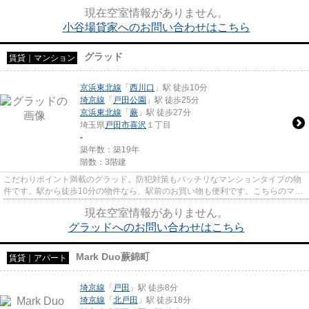
た室内のある一戸建て物件はこ...
現在空室情報がありません。
小谷場貸家へのお問い合わせはこちら
グラッド
賃貸｜マンション
京浜東北線
「
西川口
」駅 徒歩10分
埼京線
「
戸田公園
」駅 徒歩25分
京浜東北線
「
蕨
」駅 徒歩27分
埼玉県
戸田市
喜沢
１丁目
-
築年数：築19年
階数：3階建
こだわりポイント満載のグラッド。防犯対策もバッチリなマンションタイプの物
件です。駅から徒歩10分の物件なら、駅前のお買い物も便利です。こちらのマン
ションからは2駅が近くにあり...
現在空室情報がありません。
グラッドへのお問い合わせはこちら
Mark Duo蕨錦町
賃貸｜アパート
埼京線
「
戸田
」駅 徒歩8分
埼京線
「
北戸田
」駅 徒歩18分