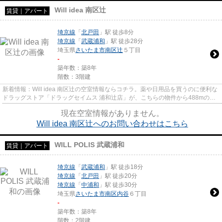
Will idea 南区辻
賃貸｜アパート
埼京線
「
北戸田
」駅 徒歩8分
埼京線
「
武蔵浦和
」駅 徒歩28分
埼玉県
さいたま市南区
辻
５丁目
-
築年数：築8年
階数：3階建
新着情報：Will idea 南区辻の空室情報ならコチラ。薬や日用品を買うのに便利な
ドラッグストア「ドラッグセイムス 浦和辻店」が、こちらの物件から488mのと
ころにあります。こちらの物...
現在空室情報がありません。
Will idea 南区辻へのお問い合わせはこちら
WILL POLIS 武蔵浦和
賃貸｜アパート
埼京線
「
武蔵浦和
」駅 徒歩18分
埼京線
「
北戸田
」駅 徒歩20分
埼京線
「
中浦和
」駅 徒歩30分
埼玉県
さいたま市南区
内谷
６丁目
-
築年数：築8年
階数：2階建