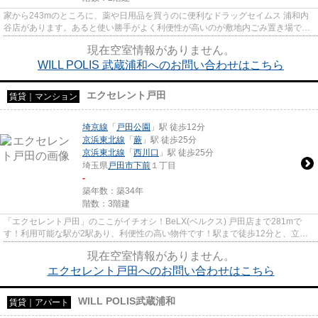
家から243mのところに、薬や日用品を買うのに便利なドラッグセイムス 浦和内
谷店があります。あると使い勝手がよく利便性が高いのが敷地内ごみ置き場で
す。築6年のイチオシ物件はこち...
現在空室情報がありません。
WILL POLIS 武蔵浦和へのお問い合わせはこちら
エクセレント戸田
賃貸｜マンション
埼京線
「
戸田公園
」駅 徒歩12分
京浜東北線
「
蕨
」駅 徒歩25分
京浜東北線
「
西川口
」駅 徒歩25分
埼玉県
戸田市
下前
１丁目
-
築年数：築34年
階数：3階建
「エクセレント戸田」のここがイチオシ！BeLX(ベルクス) 戸田店まで281mで
す！利用可能な駅が2駅あり、利便性の高い物件です！駅まで徒歩12分と、立地
が魅力的な物件です！戸田市エリ...
現在空室情報がありません。
エクセレント戸田へのお問い合わせはこちら
WILL POLIS武蔵浦和
賃貸｜アパート