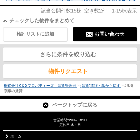
該当公開件数
15
棟 空き数
2
件
1-15
棟表示
チェックした物件をまとめて
検討リストに追加
お問い合わせ
さらに条件を絞り込む
物件リクエスト
株式会社K＆Sプロパティーズ 賃貸管理部
>
(賃貸)路線・駅から探す
>
JR埼
京線の賃貸
ページトップに戻る
営業時間:9:00～18:00
定休日:水・日
ホーム