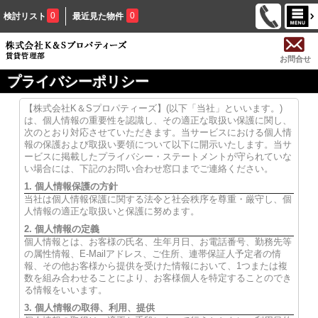
0
0
検討リスト
最近見た物件
お問合せ
プライバシーポリシー
【株式会社K＆Sプロパティーズ】(以下「当社」といいます。)
は、個人情報の重要性を認識し、その適正な取扱い保護に関し、
次のとおり対応させていただきます。当サービスにおける個人情
報の保護および取扱い要領について以下に開示いたします。当サ
ービスに掲載したプライバシー・ステートメントが守られていな
い場合には、下記のお問い合わせ窓口までご連絡ください。
1. 個人情報保護の方針
当社は個人情報保護に関する法令と社会秩序を尊重・厳守し、個
人情報の適正な取扱いと保護に努めます。
2. 個人情報の定義
個人情報とは、お客様の氏名、生年月日、お電話番号、勤務先等
の属性情報、E-Mailアドレス、ご住所、連帯保証人予定者の情
報、その他お客様から提供を受けた情報において、1つまたは複
数を組み合わせることにより、お客様個人を特定することのでき
る情報をいいます。
3. 個人情報の取得、利用、提供