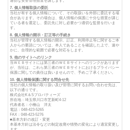
適切な安全管理措置を講じます。
7. 個人情報取扱の委託
当社が有する個人情報について、その取扱いを外部に委託する場
合があります。その場合は、個人情報の保護に十分な措置が講じ
ている者を選定し、委託先に対し必要かつ適切な監督を行いま
す。
8. 個人情報の開示・訂正等の手続き
当社が管理する個人情報の開示、訂正、利用停止等に関するご本
人からの要請については、本人であることを確認した上で、速や
かに、合理的な範囲で必要な対応をします。
9. 他のサイトへのリンク
当ＷＥＢサイトには第三者のＷＥＢサイトへのリンクがあります
が、当社は、これら第三者のＷＥＢサイトにおけるプライバシー
保護に関しての責任は負いませんので、予めご了承ください。
10. 個人情報保護に関する問合せ先
当社の個人情報の取り扱い及び管理に関するお問い合わせ先は、
以下の通りです。
株式会社K＆Sプロパティーズ
所在地：埼玉県川口市芝新町4-12
代表者名：小檜山 洋太
電話：048-423-5265
FAX：048-423-5276
■基本方針の改訂・変更
本基本方針は法令などの制定改廃や情勢の変化により適宜変更し
ます。