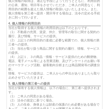
個人情報の取得は、適正な手段によって行うとともに、利用目的
の公表、通知、明示等をさせていただき、ご本人の同意なく、利
用目的の範囲を超えた個人情報の取扱いはいたしません。また、
個人情報を第三者へ提供・開示等する場合は、法令の定める手続
きに則って行います。
4. 個人情報の利用目的
当社が取得する個人情報の利用目的は以下のとおりです。
（1） 不動産の売買、賃貸、仲介、管理等の取引に関する契約の
履行、及び情報、サービスの提供。
（2） 上記１の利用目的の達成に必要な範囲での、個人情報の第
三者への提供。
（3） 当社が取り扱う商品に関する契約の履行、情報、サービス
の提供。
（4） 上記１、３の商品・情報・サービス提供のための郵便物、
電話、電子メール等による営業活動、及びアンケートのお願い等
のマーケティング活動、顧客動向分析または商品開発等の調査分
析。
情報、サービスの提供は、ご本人からの申出がありましたら取り
止めさせていただきます。
5. 個人情報の第三者への提供
当社が保有する個人情報は、以下の場合に、第三者へ提供されま
す。
（1） ご本人の同意がある場合。
（2） 法令の規定に基づく場合。
（3） 人の生命、身体または財産の保護のため必要がある場合で
あって、ご本人の同意を得ることが困難である場合。