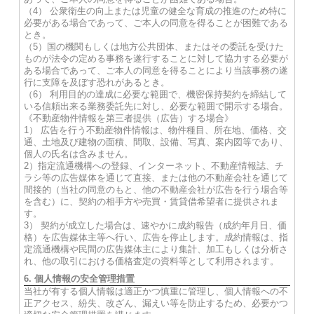
（4） 公衆衛生の向上または児童の健全な育成の推進のため特に
必要がある場合であって、ご本人の同意を得ることが困難である
とき。
（5）国の機関もしくは地方公共団体、またはその委託を受けた
ものが法令の定める事務を遂行することに対して協力する必要が
ある場合であって、ご本人の同意を得ることにより当該事務の遂
行に支障を及ぼす恐れがあるとき。
（6） 利用目的の達成に必要な範囲で、機密保持契約を締結して
いる信頼出来る業務委託先に対し、必要な範囲で開示する場合。
《不動産物件情報を第三者提供（広告）する場合》
1） 広告を行う不動産物件情報は、物件種目、所在地、価格、交
通、土地及び建物の面積、間取、設備、写真、案内図等であり、
個人の氏名は含みません。
2）指定流通機構への登録、インターネット、不動産情報誌、チ
ラシ等の広告媒体を通じて直接、または他の不動産会社を通じて
間接的（当社の同意のもと、他の不動産会社が広告を行う場合等
を含む）に、契約の相手方や売買・賃貸借希望者に提供されま
す。
3） 契約が成立した場合は、速やかに成約報告（成約年月日、価
格）を広告媒体主等へ行い、広告を停止します。成約情報は、指
定流通機構や民間の広告媒体主により集計、加工もしくは分析さ
れ、他の取引における価格査定の資料等として利用されます。
6. 個人情報の安全管理措置
当社が有する個人情報は適正かつ慎重に管理し、個人情報への不
正アクセス、紛失、改ざん、漏えい等を防止するため、必要かつ