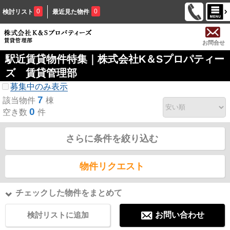
0
0
検討リスト
最近見た物件
お問合せ
駅近賃貸物件特集｜株式会社K＆Sプロパティー
ズ 賃貸管理部
募集中のみ表示
7
該当物件
棟
0
空き数
件
さらに条件を絞り込む
物件リクエスト
チェックした物件をまとめて
検討リストに追加
お問い合わせ