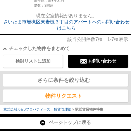
築年数：築1年未満
階数：3階建
現在空室情報がありません。
さいたま市岩槻区東岩槻３丁目のアパートへのお問い合わせ
はこちら
該当公開件数
7
棟
1-7
棟表示
チェックした物件をまとめて
検討リストに追加
お問い合わせ
さらに条件を絞り込む
物件リクエスト
株式会社K＆Sプロパティーズ 賃貸管理部
>
駅近賃貸物件特集
ページトップに戻る