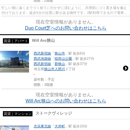
階数：2階建
忙しい朝に遠くまでゴミ捨てに行かずに済むように、共用部にゴミ置き場を備え
付けております。徒歩5分の位置に駅がある物件です。2駅利用できるので電車を
よく使う方におすすめな物件...
現在空室情報がありません。
Duo Court芝へのお問い合わせはこちら
Will Arc狭山
賃貸｜アパート
西武新宿線
「
狭山市
」駅 徒歩6分
西武池袋線
「
稲荷山公園
」駅 徒歩27分
西武新宿線
「
新狭山
」駅 徒歩37分
埼玉県
狭山市
入間川
２丁目
-
築年数：予定
階数：3階建
現在空室情報がありません。
Will Arc狭山へのお問い合わせはこちら
ストークヴィレッジ
賃貸｜マンション
京浜東北線
「
大井町
」駅 徒歩10分