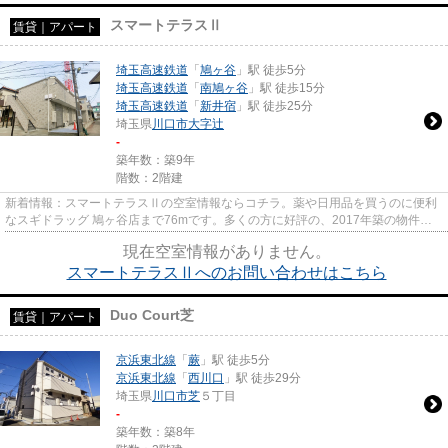
スマートテラスⅡ
賃貸｜アパート
埼玉高速鉄道
「
鳩ヶ谷
」駅 徒歩5分
埼玉高速鉄道
「
南鳩ヶ谷
」駅 徒歩15分
埼玉高速鉄道
「
新井宿
」駅 徒歩25分
埼玉県
川口市
大字辻
-
築年数：築9年
階数：2階建
新着情報：スマートテラスⅡの空室情報ならコチラ。薬や日用品を買うのに便利
なスギドラッグ 鳩ヶ谷店まで76mです。多くの方に好評の、2017年築の物件と
なっております。敷地内ごみ置き...
現在空室情報がありません。
スマートテラスⅡへのお問い合わせはこちら
Duo Court芝
賃貸｜アパート
京浜東北線
「
蕨
」駅 徒歩5分
京浜東北線
「
西川口
」駅 徒歩29分
埼玉県
川口市
芝
５丁目
-
築年数：築8年