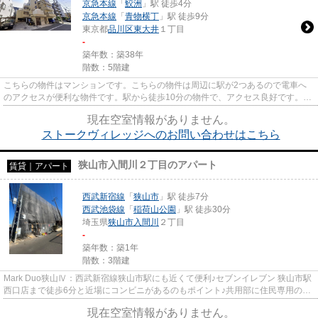
京急本線
「
鮫洲
」駅 徒歩4分
京急本線
「
青物横丁
」駅 徒歩9分
東京都
品川区
東大井
１丁目
-
築年数：築38年
階数：5階建
こちらの物件はマンションです。こちらの物件は周辺に駅が2つあるので電車へ
のアクセスが便利な物件です。駅から徒歩10分の物件で、アクセス良好です。当
社スタッフが地域の賃貸情報を...
現在空室情報がありません。
ストークヴィレッジへのお問い合わせはこちら
狭山市入間川２丁目のアパート
賃貸｜アパート
西武新宿線
「
狭山市
」駅 徒歩7分
西武池袋線
「
稲荷山公園
」駅 徒歩30分
埼玉県
狭山市
入間川
２丁目
-
築年数：築1年
階数：3階建
Mark Duo狭山Ⅳ：西武新宿線狭山市駅にも近くて便利♪セブンイレブン 狭山市駅
西口店まで徒歩6分と近場にコンビニがあるのもポイント♪共用部に住民専用のゴ
ミ置き場を備えているので、面...
現在空室情報がありません。