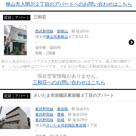
狭山市入間川２丁目のアパートへのお問い合わせはこちら
三和荘
賃貸｜アパート
西武新宿線
「
新狭山
」駅 徒歩5分
埼玉県
狭山市
新狭山
２丁目12-15
-
築年数：築50年
階数：2階建
駅から徒歩5分というアクセス良好な駅近物件はいかがですか。最上階の物件で
す。こちらの物件はアパートです。できるだけ早めに不動産情報を集めたい方は
当社スタッフまでご連絡くださ...
現在空室情報がありません。
三和荘へのお問い合わせはこちら
さいたま市岩槻区東岩槻３丁目のアパート
賃貸｜アパート
東武野田線
「
東岩槻
」駅 徒歩4分
東武野田線
「
豊春
」駅 徒歩23分
東武野田線
「
岩槻
」駅 徒歩29分
埼玉県
さいたま市岩槻区
東岩槻
３丁目
-