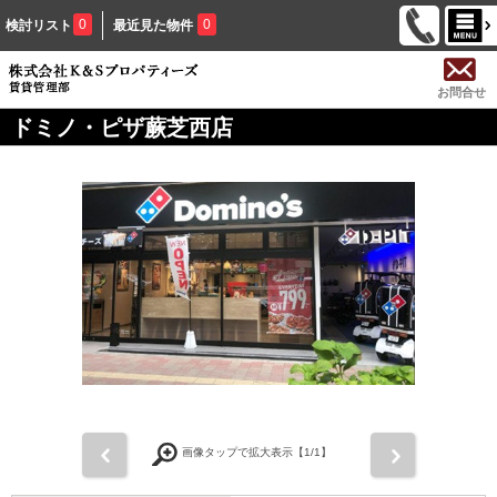
0
0
検討リスト
最近見た物件
お問合せ
ドミノ・ピザ蕨芝西店
前
次
画像タップで拡大表示【
1
/1】