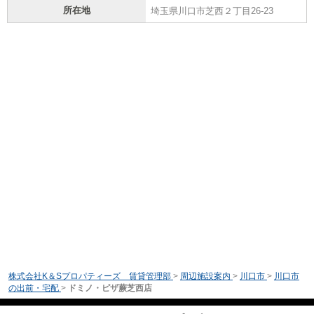
所在地
埼玉県川口市芝西２丁目26-23
株式会社K＆Sプロパティーズ 賃貸管理部
>
周辺施設案内
>
川口市
>
川口市
の出前・宅配
>
ドミノ・ピザ蕨芝西店