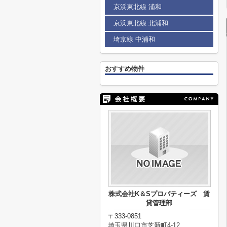
京浜東北線 浦和
京浜東北線 北浦和
埼京線 中浦和
おすすめ物件
株式会社K＆Sプロパティーズ 賃
貸管理部
〒333-0851
埼玉県川口市芝新町4-12