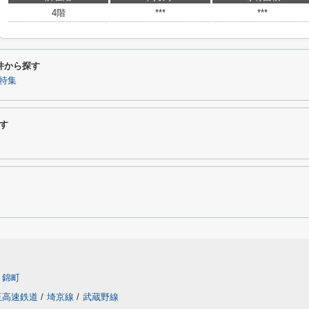
4階
***
***
条件から探す
特集
す
錦町
玉高速鉄道
/
埼京線
/
武蔵野線