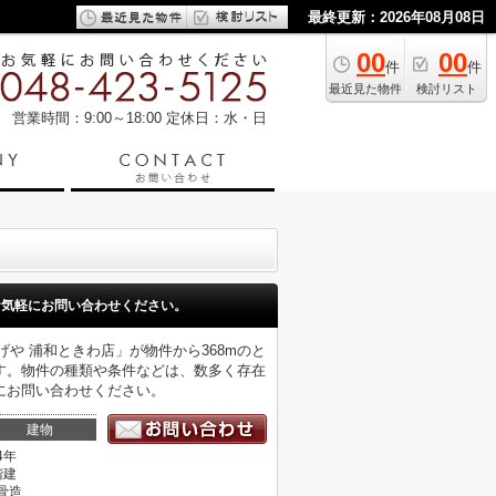
最終更新：2026年08月08日
00
00
件
件
最近見た物件
検討リスト
営業時間：9:00～18:00
定休日：水・日
お気軽にお問い合わせください。
げや 浦和ときわ店」が物件から368mのと
す。物件の種類や条件などは、数多く存在
にお問い合わせください。
建物
4年
階建
骨造