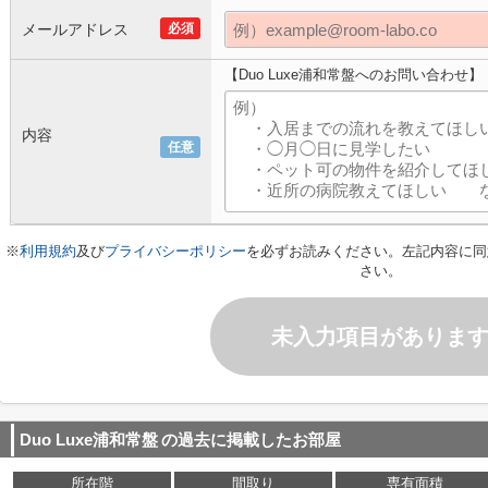
メールアドレス
必須
【Duo Luxe浦和常盤へのお問い合わせ】
内容
任意
※
利用規約
及び
プライバシーポリシー
を必ずお読みください。左記内容に同
さい。
未入力項目がありま
Duo Luxe浦和常盤
の過去に掲載したお部屋
所在階
間取り
専有面積