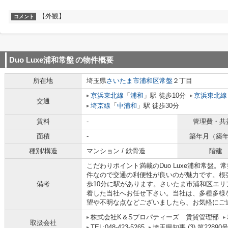
【外観】
コメント
Duo Luxe浦和常盤
の物件概要
所在地
埼玉県
さいたま市浦和区
常盤
２丁目
京浜東北線
「
浦和
」駅 徒歩10分
京浜東北線
交通
埼京線
「
中浦和
」駅 徒歩30分
賃料
-
管理費・共
面積
-
築年月（築
種別/構造
マンション / 鉄骨造
階建
こだわりポイント満載のDuo Luxe浦和常盤。
件なので交通の利便性が良いのが魅力です。根
備考
歩10分に駅があります。さいたま市浦和区エ
着した当社へお任せ下さい。当社は、多種多様
望や不明な点などございましたら、お気軽にご
株式会社K＆Sプロパティーズ 賃貸管理部
取扱会社
TEL:048-423-5265
埼玉県知事 (3) 第22890