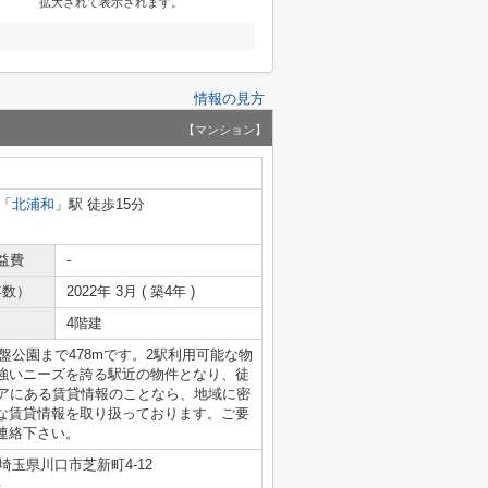
拡大されて表示されます。
情報の見方
【マンション】
「
北浦和
」駅 徒歩15分
益費
-
年数）
2022年 3月 ( 築4年 )
4階建
常盤公園まで478mです。2駅利用可能な物
強いニーズを誇る駅近の物件となり、徒
リアにある賃貸情報のことなら、地域に密
な賃貸情報を取り扱っております。ご要
連絡下さい。
埼玉県川口市芝新町4-12
号