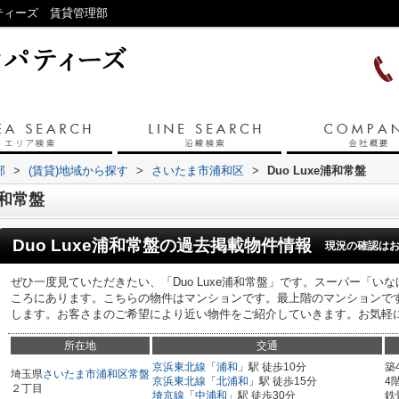
パティーズ 賃貸管理部
部
>
(賃貸)地域から探す
>
さいたま市浦和区
>
Duo Luxe浦和常盤
浦和常盤
Duo Luxe浦和常盤
の過去掲載物件情報
現況の確認は
ぜひ一度見ていただきたい、「Duo Luxe浦和常盤」です。スーパー「いな
ころにあります。こちらの物件はマンションです。最上階のマンションで
します。お客さまのご希望により近い物件をご紹介していきます。お気軽
所在地
交通
京浜東北線
「
浦和
」駅 徒歩10分
築
埼玉県
さいたま市浦和区
常盤
京浜東北線
「
北浦和
」駅 徒歩15分
4
２丁目
埼京線
「
中浦和
」駅 徒歩30分
鉄