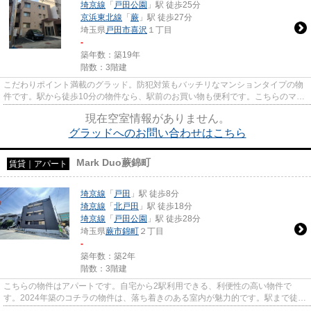
埼京線
「
戸田公園
」駅 徒歩25分
京浜東北線
「
蕨
」駅 徒歩27分
埼玉県
戸田市
喜沢
１丁目
-
築年数：築19年
階数：3階建
こだわりポイント満載のグラッド。防犯対策もバッチリなマンションタイプの物
件です。駅から徒歩10分の物件なら、駅前のお買い物も便利です。こちらのマン
ションからは2駅が近くにあり...
現在空室情報がありません。
グラッドへのお問い合わせはこちら
Mark Duo蕨錦町
賃貸｜アパート
埼京線
「
戸田
」駅 徒歩8分
埼京線
「
北戸田
」駅 徒歩18分
埼京線
「
戸田公園
」駅 徒歩28分
埼玉県
蕨市
錦町
２丁目
-
築年数：築2年
階数：3階建
こちらの物件はアパートです。自宅から2駅利用できる、利便性の高い物件で
す。2024年築のコチラの物件は、落ち着きのある室内が魅力的です。駅まで徒歩
8分なので、アクセスの良い物件...