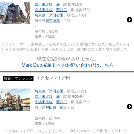
京浜東北線
「
蕨
」駅 徒歩10分
京浜東北線
「
西川口
」駅 徒歩17分
埼京線
「
戸田公園
」駅 徒歩40分
埼玉県
蕨市
塚越
４丁目
-
築年数：築8年
階数：3階建
ファミリーマート 蕨塚越三丁目店まで徒歩2分と近場にコンビニがあるのもポイ
ント！短時間でごみ出しを終えられるように、敷地内にゴミ置き場を設置してい
ます！平成30年築で、多くの...
現在空室情報がありません。
Mark Duo塚越Ⅱへのお問い合わせはこちら
エクセレント戸田
賃貸｜マンション
埼京線
「
戸田公園
」駅 徒歩12分
京浜東北線
「
蕨
」駅 徒歩25分
京浜東北線
「
西川口
」駅 徒歩25分
埼玉県
戸田市
下前
１丁目
-
築年数：築34年
階数：3階建
「エクセレント戸田」のここがイチオシ！BeLX(ベルクス) 戸田店まで281mで