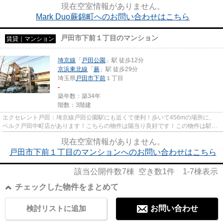
現在空室情報がありません。
Mark Duo蕨錦町へのお問い合わせはこちら
戸田市下前１丁目のマンション
賃貸｜マンション
埼京線
「
戸田公園
」駅 徒歩12分
京浜東北線
「
蕨
」駅 徒歩29分
埼玉県
戸田市
下前
１丁目
-
築年数：築34年
階数：3階建
エクセレント戸田：埼京線戸田公園駅にも近くて便利！歩いて456mの場所に、
ベルク戸田中町店があります！こちらの物件は陽当り良好です！この物件は駅ま
で徒歩12分の立地です！戸田市...
現在空室情報がありません。
戸田市下前１丁目のマンションへのお問い合わせはこちら
該当公開件数
7
棟 空き数
1
件
1-7
棟表示
チェックした物件をまとめて
検討リストに追加
お問い合わせ