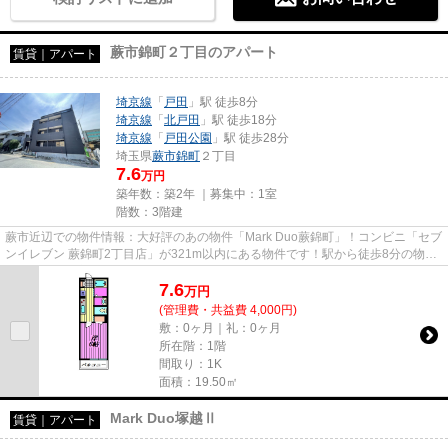
蕨市錦町２丁目のアパート
賃貸｜アパート
埼京線
「
戸田
」駅 徒歩8分
埼京線
「
北戸田
」駅 徒歩18分
埼京線
「
戸田公園
」駅 徒歩28分
埼玉県
蕨市
錦町
２丁目
7.6
万円
築年数：築2年 ｜募集中：
1室
階数：3階建
蕨市近辺での物件情報：大好評のあの物件「Mark Duo蕨錦町」！コンビニ「セブ
ンイレブン 蕨錦町2丁目店」が321m以内にある物件です！駅から徒歩8分の物件
で、アクセス良好です！令和6...
7.6
万
円
(管理費・共益費 4,000円)
敷：0ヶ月｜礼：0ヶ月
所在階：1階
間取り：1K
面積：19.50㎡
Mark Duo塚越Ⅱ
賃貸｜アパート