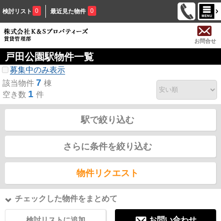
0
0
検討リスト
最近見た物件
お問合せ
戸田公園駅物件一覧
募集中のみ表示
7
該当物件
棟
1
空き数
件
駅で絞り込む
さらに条件を絞り込む
物件リクエスト
チェックした物件をまとめて
検討リストに追加
お問い合わせ