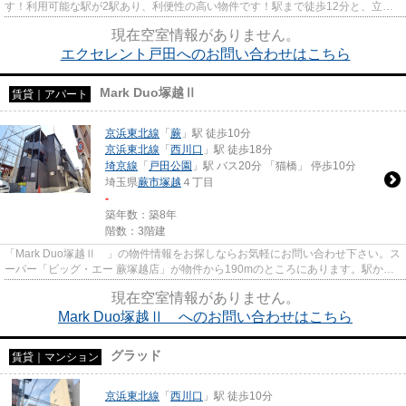
す！利用可能な駅が2駅あり、利便性の高い物件です！駅まで徒歩12分と、立地
が魅力的な物件です！戸田市エリ...
現在空室情報がありません。
エクセレント戸田へのお問い合わせはこちら
Mark Duo塚越Ⅱ
賃貸｜アパート
京浜東北線
「
蕨
」駅 徒歩10分
京浜東北線
「
西川口
」駅 徒歩18分
埼京線
「
戸田公園
」駅 バス20分 「猫橋」 停歩10分
埼玉県
蕨市
塚越
４丁目
-
築年数：築8年
階数：3階建
「Mark Duo塚越Ⅱ 」の物件情報をお探しならお気軽にお問い合わせ下さい。ス
ーパー「ビッグ・エー 蕨塚越店」が物件から190mのところにあります。駅から
徒歩10分に立地する、魅力的な...
現在空室情報がありません。
Mark Duo塚越Ⅱ へのお問い合わせはこちら
グラッド
賃貸｜マンション
京浜東北線
「
西川口
」駅 徒歩10分