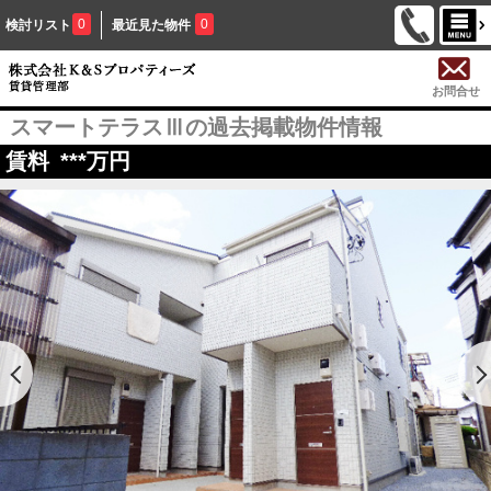
0
0
検討リスト
最近見た物件
お問合せ
スマートテラスⅢの過去掲載物件情報
賃料
***
万円