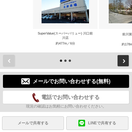
SuperValue(スーパーバリュー) 川口前
前川第
川店
約477m／6分
約178
前
メールでお問い合わせする(無料)
電話でお問い合わせする
現況の確認はお気軽にお問い合わせください。
メールで共有する
LINEで共有する