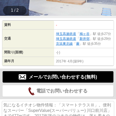
1 / 2
賃料
-
埼玉高速鉄道
「
鳩ヶ谷
」駅 徒歩27分
交通
埼玉高速鉄道
「
新井宿
」駅 徒歩29分
京浜東北線
「
蕨
」駅 徒歩35分
間取り(面積)
-(-)
築年月
2017年 4月(築9年)
メールでお問い合わせする(無料)
電話でお問い合わせする
気になるイチオシ物件情報：「スマートテラスⅢ」。便利
なスーパー「SuperValue(スーパーバリュー) 川口前川店」
まで477mです。2017年築のコチラの物件は、落ち着きの