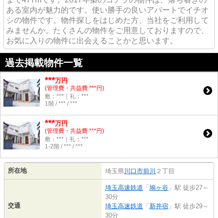
ある室内が魅力的です。使い勝手の良いアパートでイチオ
シの物件です。物件探しをはじめた方、当社をご利用して
みませんか。たくさんの物件をご用意しておりますので、
お気に入りの物件に出会えることかと思います。
過去掲載物件一覧
***
万円
(管理費・共益費 ***円)
敷：***｜礼：***
1階 / *** / ***
***
万円
(管理費・共益費 ***円)
敷：***｜礼：***
1-2階 / *** / ***
所在地
埼玉県
川口市
前川
２丁目
埼玉高速鉄道
「
鳩ヶ谷
」駅 徒歩27～
30分
交通
埼玉高速鉄道
「
新井宿
」駅 徒歩29～
30分