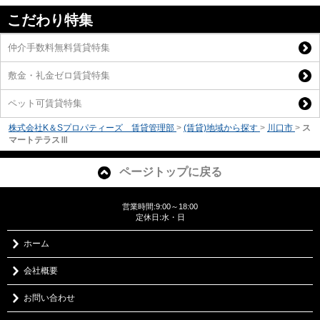
こだわり特集
仲介手数料無料賃貸特集
敷金・礼金ゼロ賃貸特集
ペット可賃貸特集
株式会社K＆Sプロパティーズ 賃貸管理部
>
(賃貸)地域から探す
>
川口市
>
ス
マートテラスⅢ
ページトップに戻る
営業時間:9:00～18:00
定休日:水・日
ホーム
会社概要
お問い合わせ