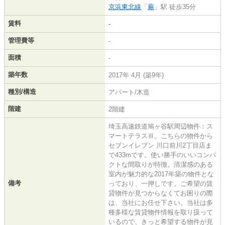
京浜東北線
「
蕨
」駅 徒歩35分
賃料
-
管理費等
-
面積
-
築年数
2017年 4月 (築9年)
種別/構造
アパート/木造
階建
2階建
埼玉高速鉄道鳩ヶ谷駅周辺物件：ス
マートテラスⅢ。こちらの物件から
セブンイレブン 川口前川2丁目店ま
で433mです。使い勝手のいいコンパ
クトな間取りが特徴。清潔感のある
室内が魅力的な2017年築の物件とな
備考
っており、一押しです。ご希望の賃
貸物件が見つからなくてお困りの際
は、当社にお任せ下さい。当社は多
種多様な賃貸物件情報を取り扱って
いるので、きっと希望する物件が見