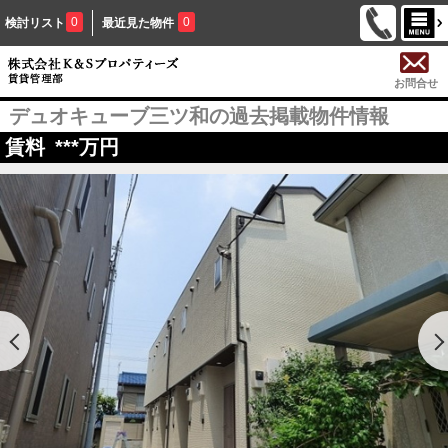
0
0
検討リスト
最近見た物件
お問合せ
デュオキューブ三ツ和の過去掲載物件情報
賃料
***
万円