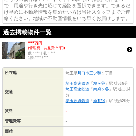
で、用途や行き先に応じて経路を選択できます。できるだ
け早めに不動産情報を集めたい方は当社スタッフまでご連
絡ください。地域の不動産情報をいち早くお届けします。
過去掲載物件一覧
***
万円
(管理費・共益費 ***円)
敷：***｜礼：***
1階 / *** / ***
所在地
埼玉県
川口市
三ツ和
１丁目
埼玉高速鉄道
「
鳩ヶ谷
」駅 徒歩9分
埼玉高速鉄道
「
南鳩ヶ谷
」駅 徒歩14
交通
分
埼玉高速鉄道
「
新井宿
」駅 徒歩29分
賃料
-
管理費等
-
面積
-