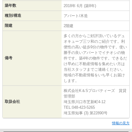
築年数
2018年 6月 (築8年)
種別/構造
アパート/木造
階建
2階建
多くの方からご好評頂いているデュ
オキューブ三ツ和のご紹介です。利
便性の高い徒歩9分の物件です。使い
勝手の良いアパートでイチオシの物
備考
件です。築4年の物件です。できるだ
け早めに不動産情報を集めたい方は
当社スタッフまでご連絡ください。
地域の不動産情報をいち早くお届け
します。
株式会社K＆Sプロパティーズ 賃貸
管理部
取扱会社
埼玉県川口市芝新町4-12
TEL:048-423-5265
埼玉県知事 (3) 第22890号
情報の見方