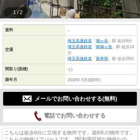
1 / 2
賃料
-
埼玉高速鉄道
「
鳩ヶ谷
」駅 徒歩9分
埼玉高速鉄道
「
南鳩ヶ谷
」駅 徒歩14
交通
分
埼玉高速鉄道
「
新井宿
」駅 徒歩29分
間取り(面積)
-(-)
築年月
2018年 6月(築8年)
メールでお問い合わせする(無料)
電話でお問い合わせする
こちらは徒歩9分に立地する物件です。築6年の物件です。
こちらの物件はアパートです。2駅利用可能な物件なの