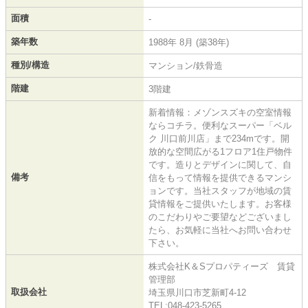
面積
-
築年数
1988年 8月 (築38年)
種別/構造
マンション/鉄骨造
階建
3階建
新着情報：メゾンスズキの空室情報
ならコチラ。便利なスーパー「ベル
ク 川口前川店」まで234mです。開
放的な空間広がる1フロア1住戸物件
です。造りとデザインに関して、自
備考
信をもって情報を提供できるマンシ
ョンです。当社スタッフが地域の賃
貸情報をご提供いたします。お客様
のこだわりやご要望などございまし
たら、お気軽に当社へお問い合わせ
下さい。
株式会社K＆Sプロパティーズ 賃貸
管理部
取扱会社
埼玉県川口市芝新町4-12
TEL:048-423-5265