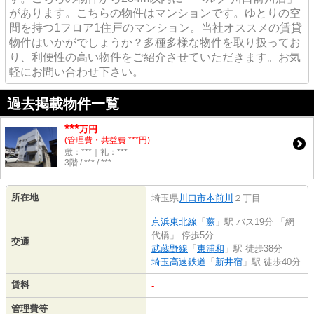
があります。こちらの物件はマンションです。ゆとりの空
間を持つ1フロア1住戸のマンション。当社オススメの賃貸
物件はいかがでしょうか？多種多様な物件を取り扱ってお
り、利便性の高い物件をご紹介させていただきます。お気
軽にお問い合わせ下さい。
過去掲載物件一覧
***
万円
(管理費・共益費 ***円)
敷：***｜礼：***
3階 / *** / ***
所在地
埼玉県
川口市
本前川
２丁目
京浜東北線
「
蕨
」駅 バス19分 「網
代橋」 停歩5分
交通
武蔵野線
「
東浦和
」駅 徒歩38分
埼玉高速鉄道
「
新井宿
」駅 徒歩40分
賃料
-
管理費等
-