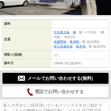
賃料
-
京浜東北線
「
蕨
」駅 バス19分 「網
代橋」 停歩5分
交通
武蔵野線
「
東浦和
」駅 徒歩38分
埼玉高速鉄道
「
新井宿
」駅 徒歩40分
間取り(面積)
-(-)
築年月
1988年 8月(築38年)
メールでお問い合わせする(無料)
電話でお問い合わせする
多くの方からご好評頂いているメゾンスズキのご紹介で
す。こちらの物件から234m以内に「ベルク 川口前川店」