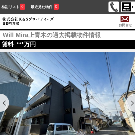
0
0
検討リスト
最近見た物件
お問合せ
Will Mira上青木の過去掲載物件情報
賃料
***
万円