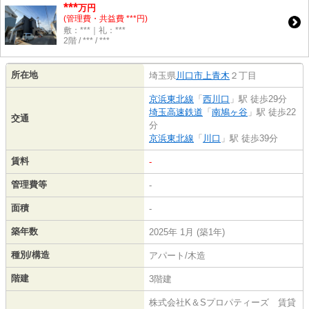
***
万円
(管理費・共益費 ***円)
敷：***｜礼：***
2階 / *** / ***
所在地
埼玉県
川口市
上青木
２丁目
京浜東北線
「
西川口
」駅 徒歩29分
埼玉高速鉄道
「
南鳩ヶ谷
」駅 徒歩22
交通
分
京浜東北線
「
川口
」駅 徒歩39分
賃料
-
管理費等
-
面積
-
築年数
2025年 1月 (築1年)
種別/構造
アパート/木造
階建
3階建
株式会社K＆Sプロパティーズ 賃貸