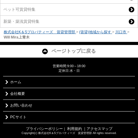
ペット可賃貸特集
新築・築浅賃貸特集
株式会社K＆Sプロパティーズ 賃貸管理部
>
(賃貸)地域から探す
>
川口市
>
Will Mira上青木
ページトップに戻る
営業時間:9:00～18:00
定休日:水・日
ホーム
会社概要
お問い合わせ
PCサイト
プライバシーポリシー
利用規約
｜アクセスマップ
｜
Copyright(c) 株式会社K＆Sプロパティーズ 賃貸管理部 All rights reserved.