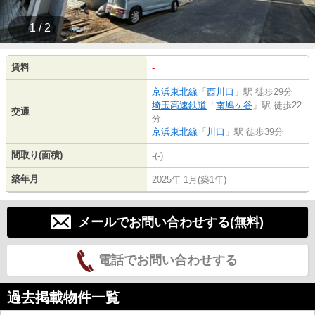
1 / 2
賃料
-
京浜東北線
「
西川口
」駅 徒歩29分
埼玉高速鉄道
「
南鳩ヶ谷
」駅 徒歩22
交通
分
京浜東北線
「
川口
」駅 徒歩39分
間取り(面積)
-(-)
築年月
2025年 1月(築1年)
メールでお問い合わせする(無料)
電話でお問い合わせする
過去掲載物件一覧