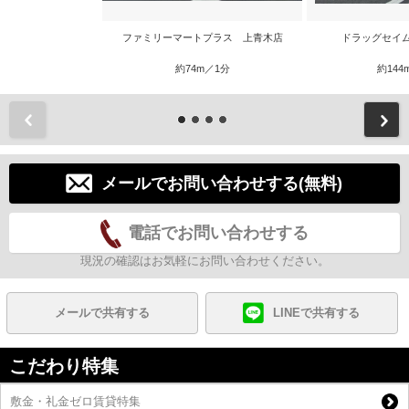
ファミリーマートプラス 上青木店
ドラッグセイ
約74m／1分
約144
前
メールでお問い合わせする(無料)
電話でお問い合わせする
現況の確認はお気軽にお問い合わせください。
メールで共有する
LINEで共有する
こだわり特集
敷金・礼金ゼロ賃貸特集