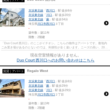
京浜東北線
「
西川口
」駅 徒歩8分
京浜東北線
「
川口
」駅 徒歩20分
京浜東北線
「
蕨
」駅 徒歩34分
埼玉県
川口市
西川口
３丁目
-
築年数：築11年
階数：2階建
「Duo Court 西川口」のここがイチオシ。こちらの物件はアパートです。敷地内
ごみ置き場があるのとないのでは、利便性が全く違います。ニーズの高い、2014
年築の物件で、オシャレな室...
現在空室情報がありません。
Duo Court 西川口へのお問い合わせはこちら
Regalo West
賃貸｜アパート
京浜東北線
「
西川口
」駅 徒歩8分
京浜東北線
「
蕨
」駅 徒歩29分
京浜東北線
「
川口
」駅 徒歩29分
埼玉県
川口市
西川口
２丁目
-
築年数：築13年
階数：2階建