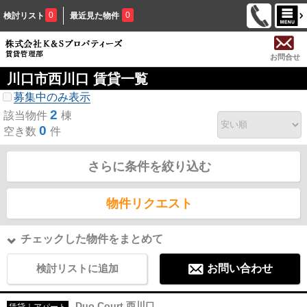
0
0
検討リスト
最近見た物件
お問合せ
川口市西川口 賃貸一覧
募集中のみ表示
2
該当物件
棟
0
空き数
件
さらに条件を絞り込む
物件リクエスト
チェックした物件をまとめて
検討リストに追加
お問い合わせ
Duo Court 西川口
賃貸｜アパート