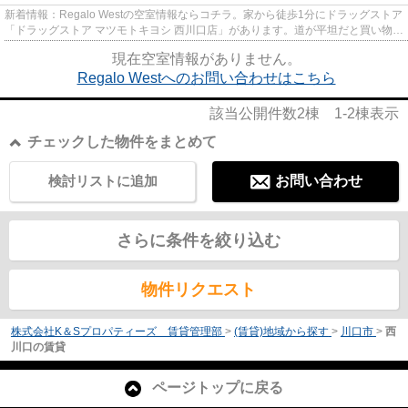
新着情報：Regalo Westの空室情報ならコチラ。家から徒歩1分にドラッグストア
「ドラッグストア マツモトキヨシ 西川口店」があります。道が平坦だと買い物も
快適にできますね。駅から...
現在空室情報がありません。
Regalo Westへのお問い合わせはこちら
該当公開件数
2
棟
1-2
棟表示
チェックした物件をまとめて
検討リストに追加
お問い合わせ
さらに条件を絞り込む
物件リクエスト
株式会社K＆Sプロパティーズ 賃貸管理部
>
(賃貸)地域から探す
>
川口市
>
西
川口の賃貸
ページトップに戻る