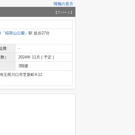
情報の見方
【アパート】
線
「
稲荷山公園
」駅 徒歩27分
益費
-
年数）
2024年 11月 ( 予定 )
3階建
埼玉県川口市芝新町4-12
号