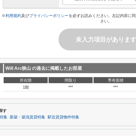
※
利用規約
及び
プライバシーポリシー
を必ずお読みください。左記内容に同
さい。
未入力項目がありま
Will Arc狭山
の過去に掲載したお部屋
所在階
間取り
専有面積
1階
***
***
ら探す
特集
新築・築浅賃貸特集
駅近賃貸物件特集