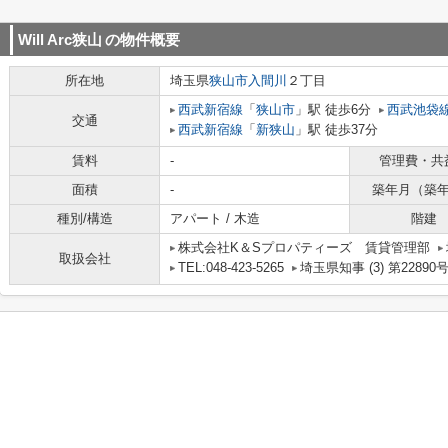
Will Arc狭山
の物件概要
所在地
埼玉県
狭山市
入間川
２丁目
西武新宿線
「
狭山市
」駅 徒歩6分
西武池袋
交通
西武新宿線
「
新狭山
」駅 徒歩37分
賃料
-
管理費・共
面積
-
築年月（築
種別/構造
アパート / 木造
階建
株式会社K＆Sプロパティーズ 賃貸管理部
取扱会社
TEL:048-423-5265
埼玉県知事 (3) 第22890