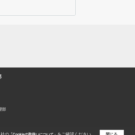
部
管理部
当社の
をご確認ください。
閉じる
「Cookieの取扱いについて」