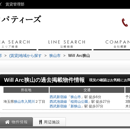
ーズ 賃貸管理部
部
>
(賃貸)地域から探す
>
狭山市
>
Will Arc狭山
Will Arc狭山
の過去掲載物件情報
現況の確認はお気軽にお
所在地
交通
西武新宿線
「
狭山市
」駅 徒歩6分
予
埼玉県
狭山市
入間川
２丁目
西武池袋線
「
稲荷山公園
」駅 徒歩27分
3
西武新宿線
「
新狭山
」駅 徒歩37分
木
物件情報
周辺施設