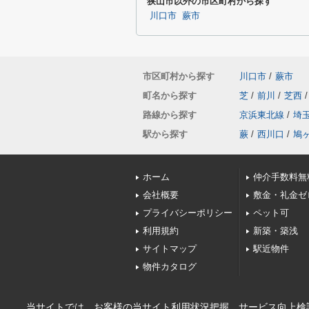
狭山市以外の市区町村から探す
川口市
蕨市
市区町村から探す
川口市
/
蕨市
町名から探す
芝
/
前川
/
芝西
/
路線から探す
京浜東北線
/
埼
駅から探す
蕨
/
西川口
/
鳩
ホーム
仲介手数料無
会社概要
敷金・礼金ゼ
プライバシーポリシー
ペット可
利用規約
新築・築浅
サイトマップ
駅近物件
物件カタログ
当サイトでは、お客様の当サイト利用状況把握、サービス向上検討