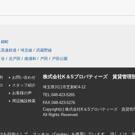
錦町
玉高速鉄道
/
埼京線
/
武蔵野線
ヶ谷
/
北戸田
/
南浦和
/
戸田
/
戸田公園
株式会社K＆Sプロパティーズ 賃貸管理
料
お問い合わせ
ロ
スタッフ紹介
埼玉県川口市芝新町4-12
お客様の声
TEL:048-423-5265
周辺施設検索
FAX:048-423-5276
Copyright(c) 株式会社K＆Sプロパティーズ 賃貸
All Rights Reserved.
を目的として、クッキー（Cookie）を使用しています。
詳しくは、