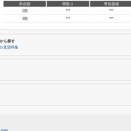
所在階
間取り
専有面積
2階
***
***
3階
***
***
から探す
ロ賃貸特集
錦町