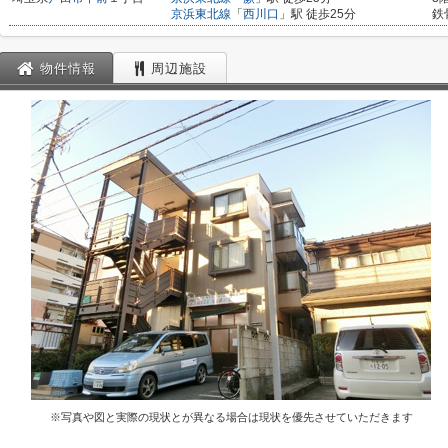
京浜東北線
「
西川口
」駅 徒歩25分
鉄
物件情報
周辺施設
※写真や図と実際の現状とが異なる場合は現状を優先させていただきます