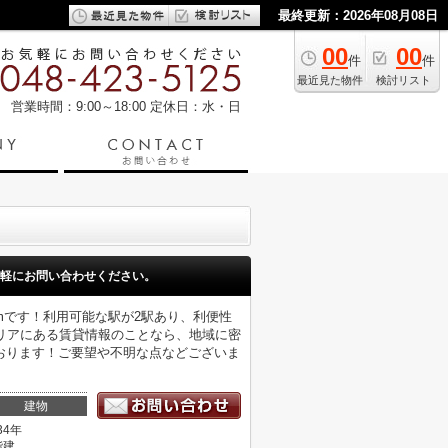
最終更新：2026年08月08日
00
00
件
件
最近見た物件
検討リスト
営業時間：9:00～18:00
定休日：水・日
軽にお問い合わせください。
1mです！利用可能な駅が2駅あり、利便性
リアにある賃貸情報のことなら、地域に密
おります！ご要望や不明な点などございま
建物
34年
階建