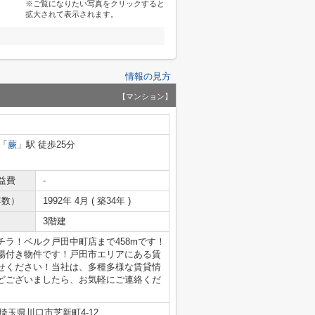
※ご覧になりたい写真をクリックすると
拡大されて表示されます。
情報の見方
【マンション】
「
蕨
」駅 徒歩25分
益費
-
年数）
1992年 4月 ( 築34年 )
3階建
ラ！ベルク戸田中町店まで458mです！
場付き物件です！戸田市エリアにある賃
せください！当社は、多種多様な賃貸情
どございましたら、お気軽にご連絡くだ
埼玉県川口市芝新町4-12