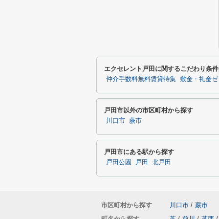
エクセレント戸田に関するこだわり条件
仲介手数料無料賃貸特集
敷金・礼金ゼ
戸田市以外の市区町村から探す
川口市
蕨市
戸田市にある駅から探す
戸田公園
戸田
北戸田
市区町村から探す
川口市
/
蕨市
町名から探す
芝
/
前川
/
芝西
/