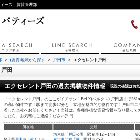
ティーズ 賃貸管理部
部
>
(賃貸)地域から探す
>
戸田市
>
エクセレント戸田
ト戸田
エクセレント戸田
の過去掲載物件情報
現況の確認はお気
「エクセレント戸田」のここがイチオシ！BeLX(ベルクス) 戸田店まで28
の高い物件です！駅まで徒歩12分と、立地が魅力的な物件です！戸田市エ
着した当社へお任せください！当社は、多種多様な賃貸情報を取り扱って
したら、お気軽にご連絡ください(^_^)
所在地
交通
埼京線
「
戸田公園
」駅 徒歩12～14分
築
埼玉県
戸田市
下前
１丁目
京浜東北線
「
蕨
」駅 徒歩25分
3