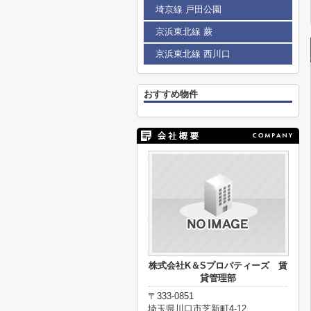
埼京線 戸田公園
京浜東北線 蕨
京浜東北線 西川口
おすすめ物件
株式会社K＆Sプロパティーズ 賃
貸管理部
〒333-0851
埼玉県川口市芝新町4-12