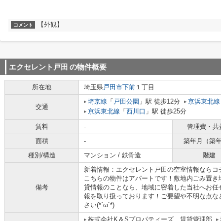
【外観】
コメント
エクセレント戸田
の物件概要
所在地
埼玉県
戸田市
下前
１丁目
埼京線
「
戸田公園
」駅 徒歩12分
京浜東北線
交通
京浜東北線
「
西川口
」駅 徒歩25分
賃料
-
管理費・共
面積
-
築年月（築
種別/構造
マンション / 鉄骨造
階建
新着情報：エクセレント戸田の空室情報ならコチ
こちらの物件はアパートです！敷地内ごみ置き
備考
貸情報のことなら、地域に密着した当社へお任
報を取り扱っております！ご要望や不明な点な
さい(*´ω`*)
株式会社K＆Sプロパティーズ 賃貸管理部