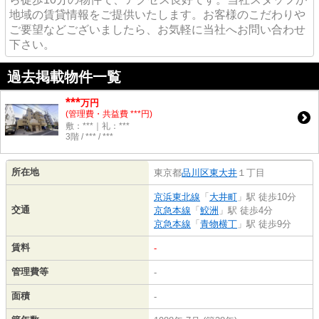
地域の賃貸情報をご提供いたします。お客様のこだわりや
ご要望などございましたら、お気軽に当社へお問い合わせ
下さい。
過去掲載物件一覧
***
万円
(管理費・共益費 ***円)
敷：***｜礼：***
3階 / *** / ***
所在地
東京都
品川区
東大井
１丁目
京浜東北線
「
大井町
」駅 徒歩10分
交通
京急本線
「
鮫洲
」駅 徒歩4分
京急本線
「
青物横丁
」駅 徒歩9分
賃料
-
管理費等
-
面積
-