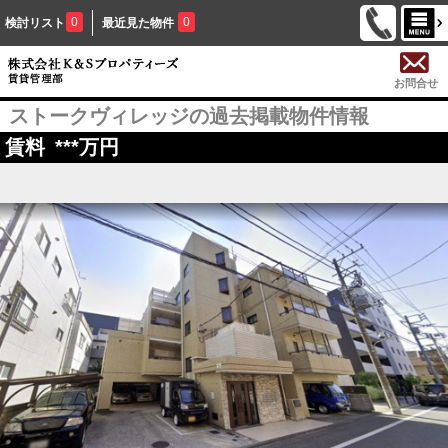
0
0
検討リスト
最近見た物件
お問合せ
ストークヴィレッジの過去掲載物件情報
賃料
***
万円