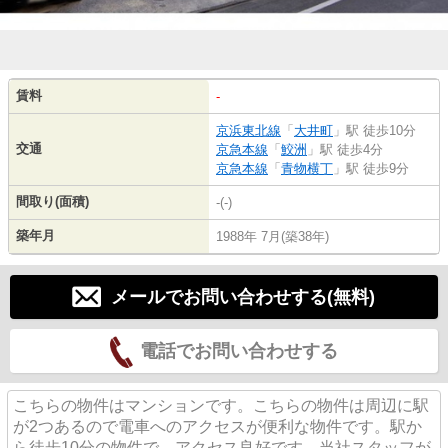
賃料
-
京浜東北線
「
大井町
」駅 徒歩10分
交通
京急本線
「
鮫洲
」駅 徒歩4分
京急本線
「
青物横丁
」駅 徒歩9分
間取り(面積)
-(-)
築年月
1988年 7月(築38年)
メールでお問い合わせする(無料)
電話でお問い合わせする
こちらの物件はマンションです。こちらの物件は周辺に駅
が2つあるので電車へのアクセスが便利な物件です。駅か
ら徒歩10分の物件で、アクセス良好です。当社スタッフが