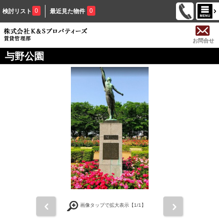
0
0
検討リスト
最近見た物件
お問合せ
与野公園
前
次
画像タップで拡大表示【
1
/1】