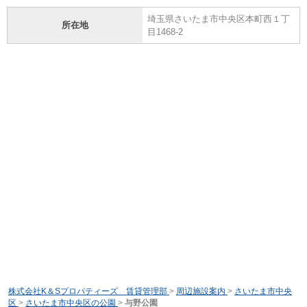
埼玉県さいたま市中央区本町西１丁
所在地
目1468-2
株式会社K＆Sプロパティーズ 賃貸管理部
>
周辺施設案内
>
さいたま市中央
区
>
さいたま市中央区の公園
>
与野公園