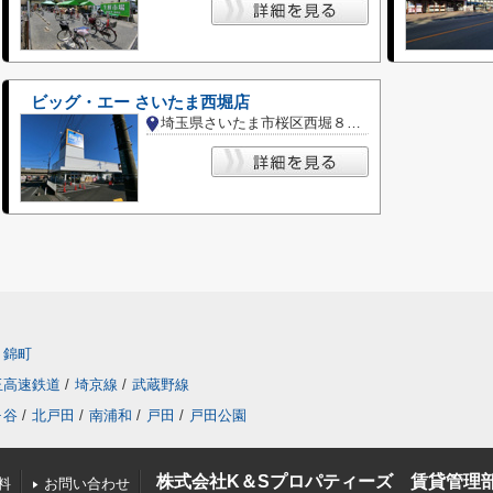
ビッグ・エー さいたま西堀店
埼玉県さいたま市桜区西堀８丁目
錦町
玉高速鉄道
/
埼京線
/
武蔵野線
ヶ谷
/
北戸田
/
南浦和
/
戸田
/
戸田公園
株式会社K＆Sプロパティーズ 賃貸管理
料
お問い合わせ