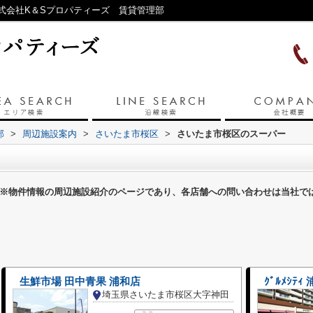
式会社K＆Sプロパティーズ 賃貸管理部
部
>
周辺施設案内
>
さいたま市桜区
>
さいたま市桜区のスーパー
※物件情報の周辺施設紹介のページであり、各店舗への問い合わせは当社で
生鮮市場 田中青果 浦和店
ｸﾞﾙﾒｼﾃ
埼玉県さいたま市桜区大字神田