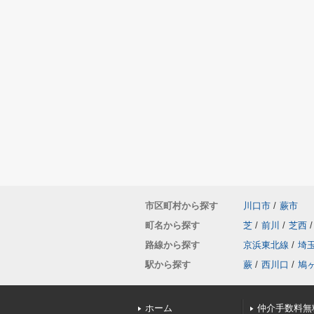
市区町村から探す
川口市
/
蕨市
町名から探す
芝
/
前川
/
芝西
/
路線から探す
京浜東北線
/
埼
駅から探す
蕨
/
西川口
/
鳩
ホーム
仲介手数料無