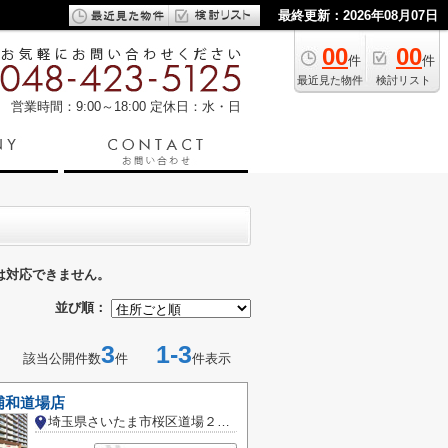
最終更新：2026年08月07日
00
00
件
件
最近見た物件
検討リスト
営業時間：9:00～18:00
定休日：水・日
は対応できません。
並び順：
3
1-3
該当公開件数
件
件表示
ｨ 浦和道場店
埼玉県さいたま市桜区道場２丁目