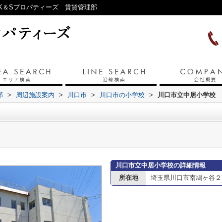
K＆Sプロパティーズ 賃貸管理部
部
>
周辺施設案内
>
川口市
>
川口市の小学校
>
川口市立中居小学校
川口市立中居小学校の詳細情報
所在地
埼玉県川口市南鳩ヶ谷２丁