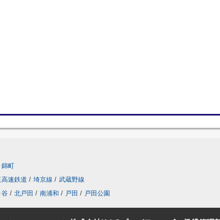
錦町
玉高速鉄道
/
埼京線
/
武蔵野線
ヶ谷
/
北戸田
/
南浦和
/
戸田
/
戸田公園