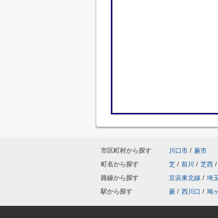
市区町村から探す
川口市
/
蕨市
町名から探す
芝
/
前川
/
芝西
/
路線から探す
京浜東北線
/
埼
駅から探す
蕨
/
西川口
/
鳩