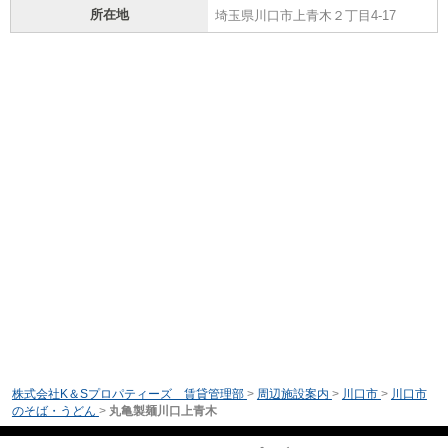
所在地
埼玉県川口市上青木２丁目4-17
株式会社K＆Sプロパティーズ 賃貸管理部
>
周辺施設案内
>
川口市
>
川口市
のそば・うどん
>
丸亀製麺川口上青木