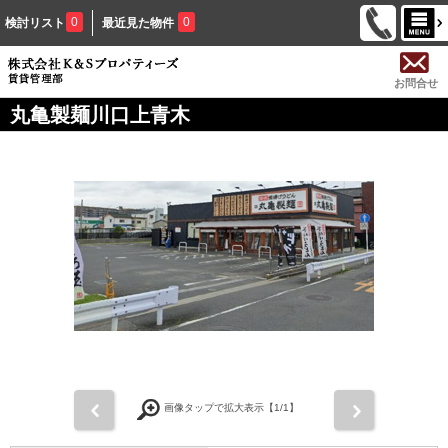
0
0
検討リスト
最近見た物件
お問合せ
丸亀製麺川口上青木
前
次
画像タップで拡大表示【
1
/1】