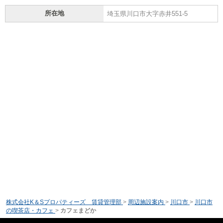
所在地
埼玉県川口市大字赤井551-5
株式会社K＆Sプロパティーズ 賃貸管理部
>
周辺施設案内
>
川口市
>
川口市
の喫茶店・カフェ
>
カフェまどか