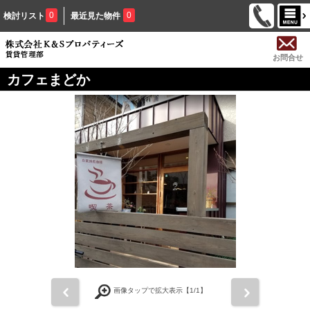
0
0
検討リスト
最近見た物件
お問合せ
カフェまどか
前
次
画像タップで拡大表示【
1
/1】