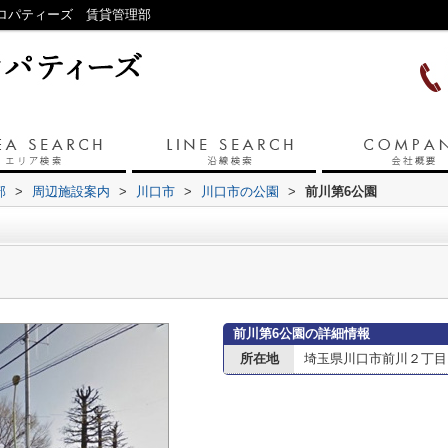
プロパティーズ 賃貸管理部
部
>
周辺施設案内
>
川口市
>
川口市の公園
>
前川第6公園
前川第6公園の詳細情報
所在地
埼玉県川口市前川２丁目