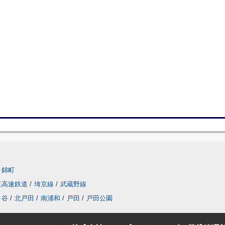
錦町
玉高速鉄道
/
埼京線
/
武蔵野線
ヶ谷
/
北戸田
/
南浦和
/
戸田
/
戸田公園