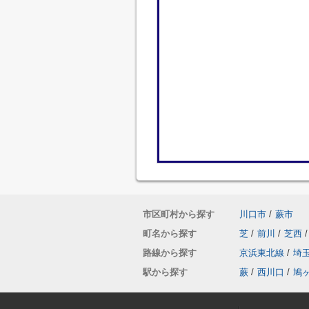
市区町村から探す
川口市
/
蕨市
町名から探す
芝
/
前川
/
芝西
/
路線から探す
京浜東北線
/
埼
駅から探す
蕨
/
西川口
/
鳩