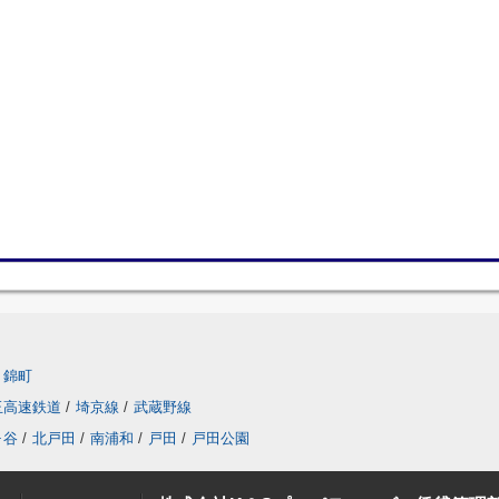
錦町
玉高速鉄道
/
埼京線
/
武蔵野線
ヶ谷
/
北戸田
/
南浦和
/
戸田
/
戸田公園