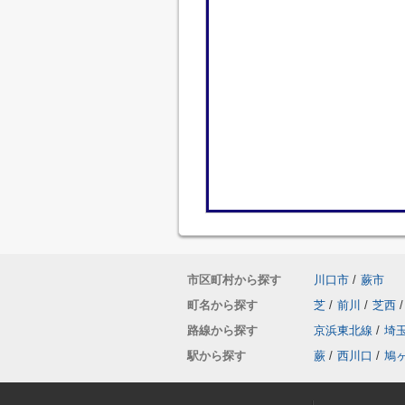
市区町村から探す
川口市
/
蕨市
町名から探す
芝
/
前川
/
芝西
/
路線から探す
京浜東北線
/
埼
駅から探す
蕨
/
西川口
/
鳩