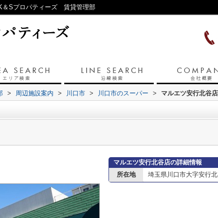
K＆Sプロパティーズ 賃貸管理部
部
>
周辺施設案内
>
川口市
>
川口市のスーパー
>
マルエツ安行北谷店
マルエツ安行北谷店の詳細情報
所在地
埼玉県川口市大字安行北谷