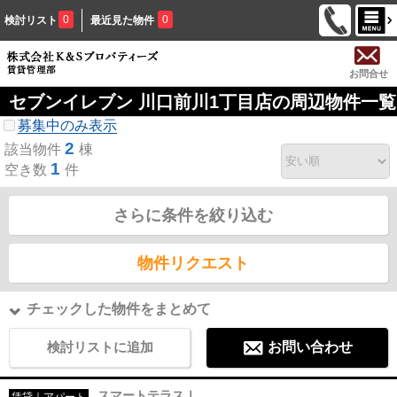
0
0
検討リスト
最近見た物件
お問合せ
セブンイレブン 川口前川1丁目店の周辺物件一覧
募集中のみ表示
2
該当物件
棟
1
空き数
件
さらに条件を絞り込む
物件リクエスト
チェックした物件をまとめて
検討リストに追加
お問い合わせ
スマートテラスⅠ
賃貸｜アパート