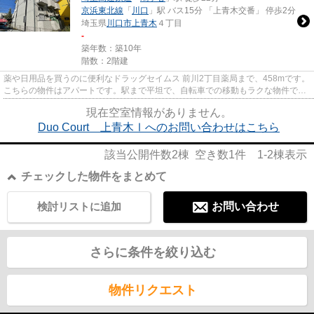
京浜東北線
「
川口
」駅 バス15分 「上青木交番」 停歩2分
埼玉県
川口市
上青木
４丁目
-
築年数：築10年
階数：2階建
薬や日用品を買うのに便利なドラッグセイムス 前川2丁目薬局まで、458mです。
こちらの物件はアパートです。駅まで平坦で、自転車での移動もラクな物件で
す。充実の設備と綺麗な室内を...
現在空室情報がありません。
Duo Court 上青木Ⅰへのお問い合わせはこちら
該当公開件数
2
棟 空き数
1
件
1-2
棟表示
チェックした物件をまとめて
検討リストに追加
お問い合わせ
さらに条件を絞り込む
物件リクエスト