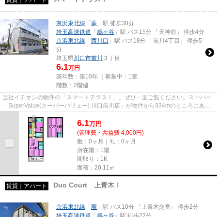
京浜東北線
「
蕨
」駅 徒歩30分
埼玉高速鉄道
「
鳩ヶ谷
」駅 バス15分 「天神前」 停歩4分
京浜東北線
「
西川口
」駅 バス18分 「前川4丁目」 停歩5
分
埼玉県
川口市
前川
３丁目
6.1
万円
築年数：築10年 ｜募集中：
1室
階数：2階建
当社イチオシの物件の「スマートテラスⅠ」。ぜひ一度ご覧ください。スーパー
「SuperValue(スーパーバリュー) 川口前川店」が物件から334mのところにあり
ます。築7年のイチオシ物件はこ...
6.1
万
円
(管理費・共益費 4,000円)
敷：0ヶ月｜礼：0ヶ月
所在階：1階
間取り：1K
面積：20.11㎡
Duo Court 上青木Ⅰ
賃貸｜アパート
京浜東北線
「
蕨
」駅 バス10分 「上青木交番」 停歩2分
埼玉高速鉄道
「
鳩ヶ谷
」駅 徒歩22分