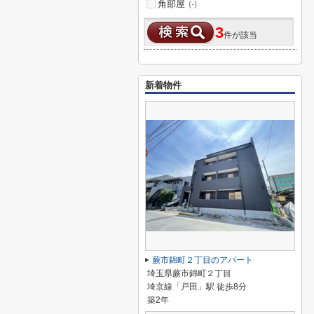
角部屋
(-)
3
件が該当
新着物件
蕨市錦町２丁目のアパート
埼玉県蕨市錦町２丁目
埼京線「戸田」駅 徒歩8分
築2年