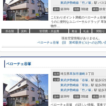
東武伊勢崎線
「
竹ノ塚
」駅 バス
築38年
3階建
鉄骨
築年
階数
構造
こだわりポイント満載のベローチェ谷塚 
うのに便利なユニバーサルドラッグ 草加
物件...
所在階
賃料
管理費・共益費
敷金
礼金
間取り
現在空室情報がありません。
ベローチェ谷塚 (旧 第40新井ビル)へのお問い
ベローチェ谷塚
埼玉県
草加市
瀬崎
３丁目
住所
交通
東武伊勢崎線
「
谷塚
」駅 徒歩12
東武伊勢崎線
「
草加
」駅 徒歩29
東武伊勢崎線
「
竹ノ塚
」駅 徒歩3
築38年
3階建
鉄骨
築年
階数
構造
ベローチェ谷塚 の詳しい情報。電車で