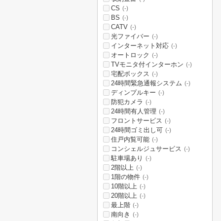
CS
(-)
BS
(-)
CATV
(-)
光ファイバー
(-)
インターネット対応
(-)
オートロック
(-)
TVモニタ付インターホン
(-)
宅配ボックス
(-)
24時間緊急通報システム
(-)
ディンプルキー
(-)
防犯カメラ
(-)
24時間有人管理
(-)
フロントサービス
(-)
24時間ゴミ出し可
(-)
住戸内覧可能
(-)
コンシェルジュサービス
(-)
駐車場あり
(-)
2階以上
(-)
1階の物件
(-)
10階以上
(-)
20階以上
(-)
最上階
(-)
南向き
(-)