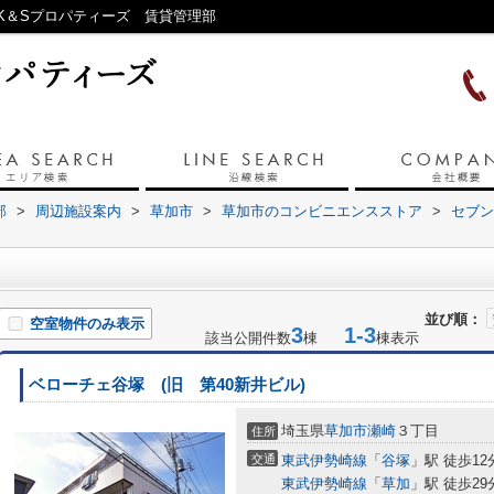
K＆Sプロパティーズ 賃貸管理部
部
>
周辺施設案内
>
草加市
>
草加市のコンビニエンスストア
>
セブン
並び順：
空室物件のみ表示
3
1-3
該当公開件数
棟
棟表示
ベローチェ谷塚 (旧 第40新井ビル)
埼玉県
草加市
瀬崎
３丁目
住所
交通
東武伊勢崎線
「
谷塚
」駅 徒歩12
東武伊勢崎線
「
草加
」駅 徒歩29