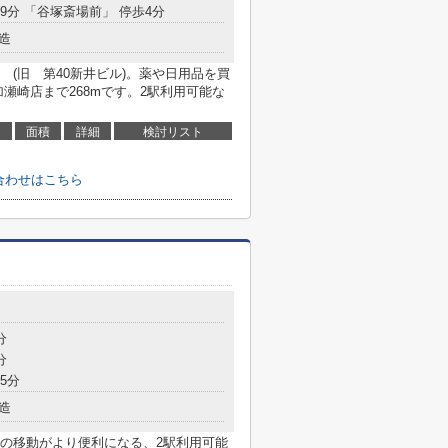
19分 「谷塚斎場前」 停歩4分
造
(旧 第40新井ビル)。薬や日用品を買
瀬崎店まで268mです。2駅利用可能な
面積
詳細
検討リスト
合わせはこちら
分
分
5分
造
の移動がより便利になる、2駅利用可能