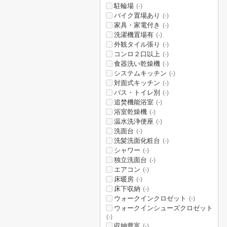
駐輪場
(-)
バイク置場あり
(-)
家具・家電付き
(-)
洗濯機置場有
(-)
外観タイル張り
(-)
コンロ２口以上
(-)
食器洗い乾燥機
(-)
システムキッチン
(-)
対面式キッチン
(-)
バス・トイレ別
(-)
追焚機能浴室
(-)
浴室乾燥機
(-)
温水洗浄便座
(-)
洗面台
(-)
洗髪洗面化粧台
(-)
シャワー
(-)
独立洗面台
(-)
エアコン
(-)
床暖房
(-)
床下収納
(-)
ウォークインクロゼット
(-)
ウォークインシューズクロゼット
(-)
収納豊富
(-)