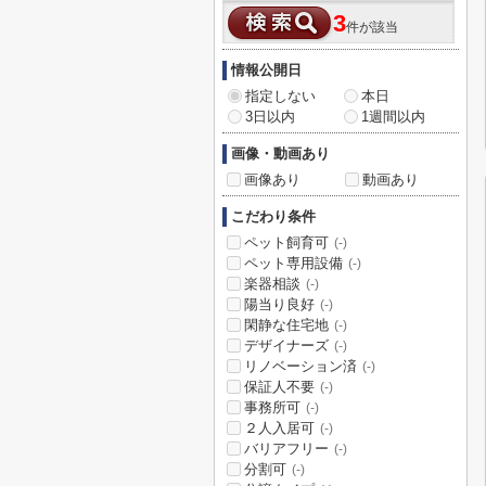
3
件が該当
情報公開日
指定しない
本日
3日以内
1週間以内
画像・動画あり
画像あり
動画あり
こだわり条件
ペット飼育可
(-)
ペット専用設備
(-)
楽器相談
(-)
陽当り良好
(-)
閑静な住宅地
(-)
デザイナーズ
(-)
リノベーション済
(-)
保証人不要
(-)
事務所可
(-)
２人入居可
(-)
バリアフリー
(-)
分割可
(-)