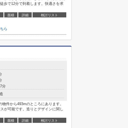
徒歩で12分で到着します。快適さを求
面積
詳細
検討リスト
ちら
分
分
7分
造
の物件から493mのところにあります。
セスが可能です。造りとデザインに関し
面積
詳細
検討リスト