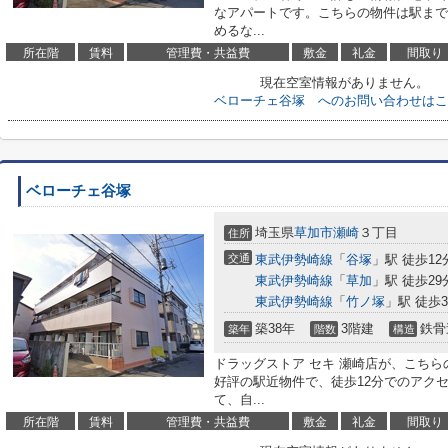
なアパートです。こちらの物件は駅まで
めるな...
所在階
賃料
管理費・共益費
敷金
礼金
間取り
現在空室情報がありません。
ベローチェ谷塚 へのお問い合わせはこ
ベローチェ谷塚
埼玉県
草加市
瀬崎
３丁目
住所
交通
東武伊勢崎線
「
谷塚
」駅 徒歩12
東武伊勢崎線
「
草加
」駅 徒歩29
東武伊勢崎線
「
竹ノ塚
」駅 徒歩3
築38年
3階建
鉄骨
築年
階数
構造
ドラッグストア セキ 瀬崎店が、こちら
好評の駅近物件で、徒歩12分でのアク
て、自...
所在階
賃料
管理費・共益費
敷金
礼金
間取り