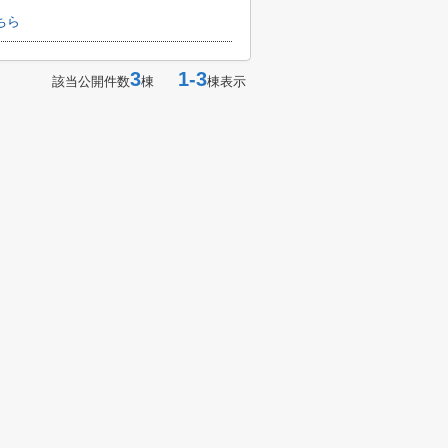
ちら
3
1-3
該当公開件数
棟
棟表示