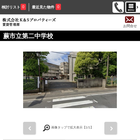
0
0
検討リスト
最近見た物件
お問合せ
蕨市立第二中学校
前
次
画像タップで拡大表示【
1
/1】