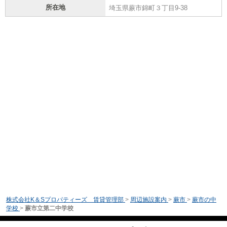
所在地
埼玉県蕨市錦町３丁目9-38
株式会社K＆Sプロパティーズ 賃貸管理部
>
周辺施設案内
>
蕨市
>
蕨市の中
学校
>
蕨市立第二中学校