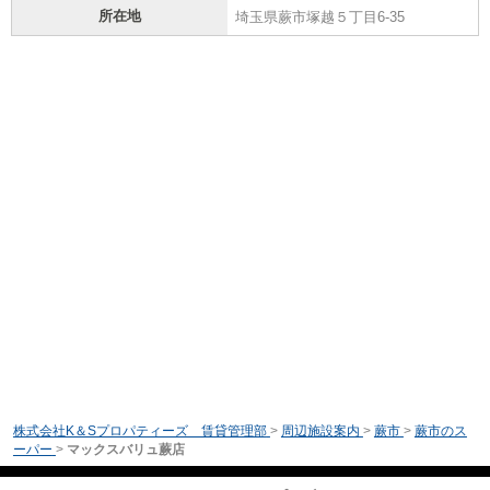
所在地
埼玉県蕨市塚越５丁目6-35
株式会社K＆Sプロパティーズ 賃貸管理部
>
周辺施設案内
>
蕨市
>
蕨市のス
ーパー
>
マックスバリュ蕨店