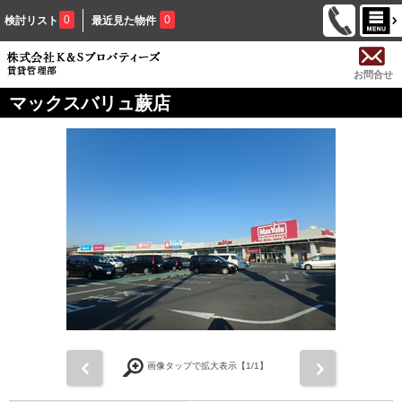
0
0
検討リスト
最近見た物件
お問合せ
マックスバリュ蕨店
前
次
画像タップで拡大表示【
1
/1】