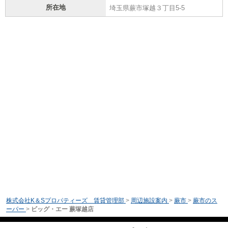
所在地
埼玉県蕨市塚越３丁目5-5
株式会社K＆Sプロパティーズ 賃貸管理部
>
周辺施設案内
>
蕨市
>
蕨市のス
ーパー
>
ビッグ・エー 蕨塚越店