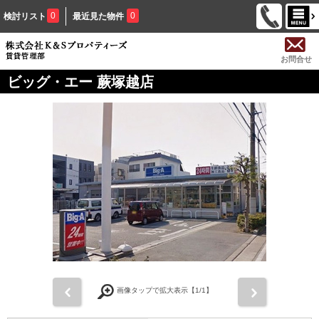
0
0
検討リスト
最近見た物件
お問合せ
ビッグ・エー 蕨塚越店
前
次
画像タップで拡大表示【
1
/1】