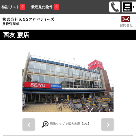
0
0
検討リスト
最近見た物件
お問合せ
西友 蕨店
前
次
画像タップで拡大表示【
1
/1】