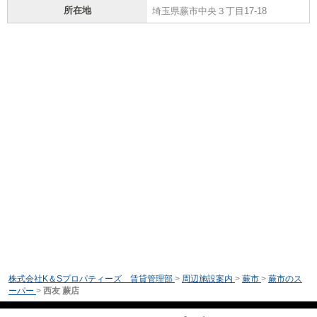
所在地
埼玉県蕨市中央３丁目17-18
株式会社K＆Sプロパティーズ 賃貸管理部
>
周辺施設案内
>
蕨市
>
蕨市のス
ーパー
>
西友 蕨店