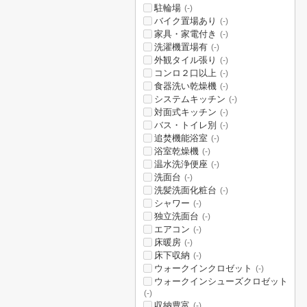
駐輪場
(-)
バイク置場あり
(-)
家具・家電付き
(-)
洗濯機置場有
(-)
外観タイル張り
(-)
コンロ２口以上
(-)
食器洗い乾燥機
(-)
システムキッチン
(-)
対面式キッチン
(-)
バス・トイレ別
(-)
追焚機能浴室
(-)
浴室乾燥機
(-)
温水洗浄便座
(-)
洗面台
(-)
洗髪洗面化粧台
(-)
シャワー
(-)
独立洗面台
(-)
エアコン
(-)
床暖房
(-)
床下収納
(-)
ウォークインクロゼット
(-)
ウォークインシューズクロゼット
(-)
収納豊富
(-)