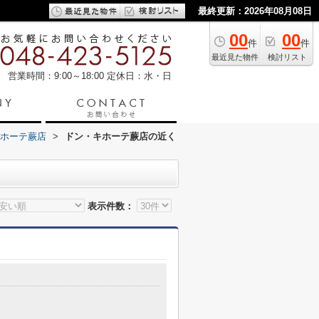
最終更新：2026年08月08日
00
00
件
件
最近見た物件
検討リスト
営業時間：9:00～18:00
定休日：水・日
ホーテ蕨店
>
ドン・キホーテ蕨店の近く
表示件数：