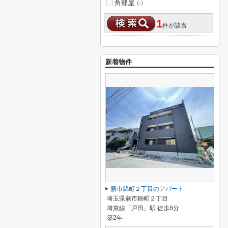
角部屋
(-)
1
件が該当
新着物件
蕨市錦町２丁目のアパート
埼玉県蕨市錦町２丁目
埼京線「戸田」駅 徒歩8分
築2年