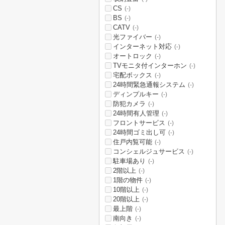
CS
(-)
BS
(-)
CATV
(-)
光ファイバー
(-)
インターネット対応
(-)
オートロック
(-)
TVモニタ付インターホン
(-)
宅配ボックス
(-)
24時間緊急通報システム
(-)
ディンプルキー
(-)
防犯カメラ
(-)
24時間有人管理
(-)
フロントサービス
(-)
24時間ゴミ出し可
(-)
住戸内覧可能
(-)
コンシェルジュサービス
(-)
駐車場あり
(-)
2階以上
(-)
1階の物件
(-)
10階以上
(-)
20階以上
(-)
最上階
(-)
南向き
(-)