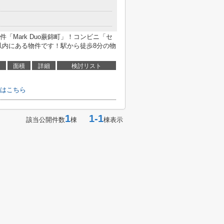
「Mark Duo蕨錦町」！コンビニ「セ
m以内にある物件です！駅から徒歩8分の物
面積
詳細
検討リスト
はこちら
1
1-1
該当公開件数
棟
棟表示