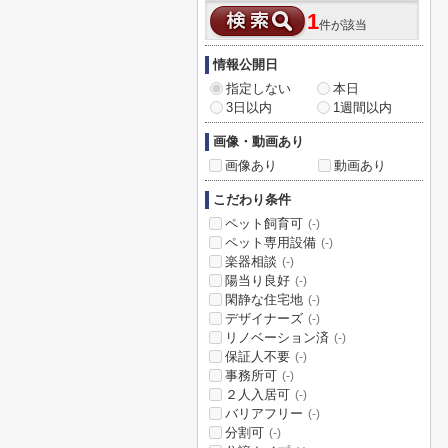
1
件が該当
情報公開日
指定しない
本日
3日以内
1週間以内
画像・動画あり
画像あり
動画あり
こだわり条件
ペット飼育可
(-)
ペット専用設備
(-)
楽器相談
(-)
陽当り良好
(-)
閑静な住宅地
(-)
デザイナーズ
(-)
リノベーション済
(-)
保証人不要
(-)
事務所可
(-)
２人入居可
(-)
バリアフリー
(-)
分割可
(-)