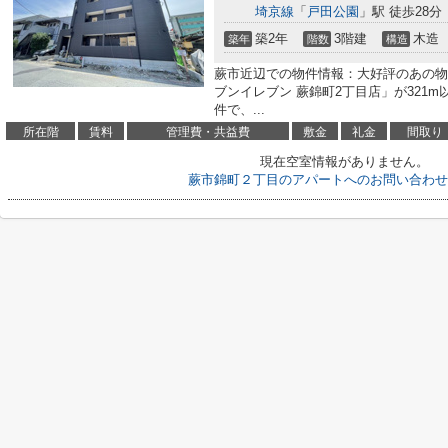
埼京線
「
戸田公園
」駅 徒歩28分
築2年
3階建
木造
築年
階数
構造
蕨市近辺での物件情報：大好評のあの物件
ブンイレブン 蕨錦町2丁目店」が321
件で、...
所在階
賃料
管理費・共益費
敷金
礼金
間取り
現在空室情報がありません。
蕨市錦町２丁目のアパートへのお問い合わせ