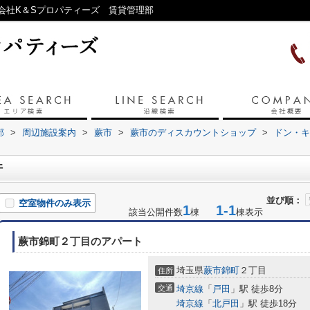
会社K＆Sプロパティーズ 賃貸管理部
部
>
周辺施設案内
>
蕨市
>
蕨市のディスカウントショップ
>
ドン・キ
件
並び順：
空室物件のみ表示
1
1-1
該当公開件数
棟
棟表示
蕨市錦町２丁目のアパート
埼玉県
蕨市
錦町
２丁目
住所
交通
埼京線
「
戸田
」駅 徒歩8分
埼京線
「
北戸田
」駅 徒歩18分