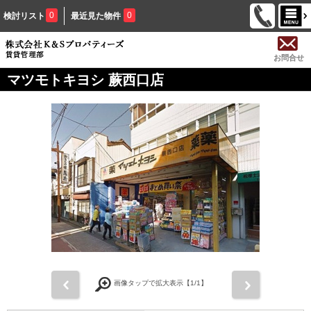
0
0
検討リスト
最近見た物件
お問合せ
マツモトキヨシ 蕨西口店
前
次
画像タップで拡大表示【
1
/1】