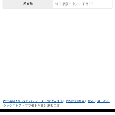
所在地
埼玉県蕨市中央３丁目2-5
株式会社K＆Sプロパティーズ 賃貸管理部
>
周辺施設案内
>
蕨市
>
蕨市のド
ラッグストア
>
マツモトキヨシ 蕨西口店