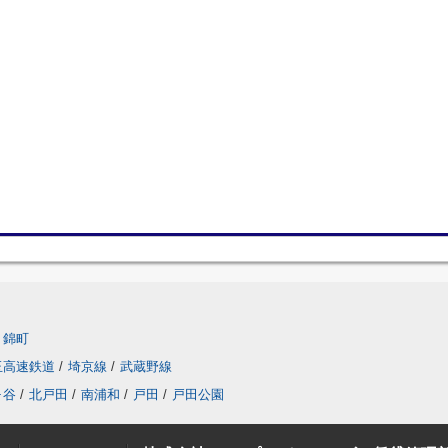
錦町
玉高速鉄道
/
埼京線
/
武蔵野線
ヶ谷
/
北戸田
/
南浦和
/
戸田
/
戸田公園