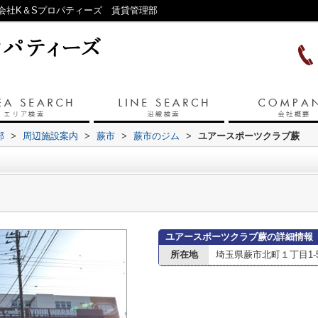
会社K＆Sプロパティーズ 賃貸管理部
部
>
周辺施設案内
>
蕨市
>
蕨市のジム
>
ユアースポーツクラブ蕨
ユアースポーツクラブ蕨の詳細情報
所在地
埼玉県蕨市北町１丁目1-