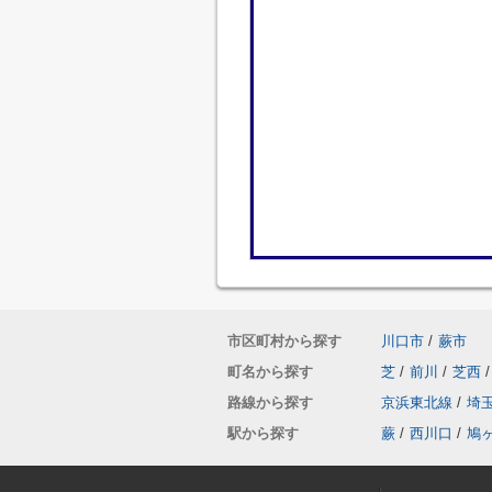
市区町村から探す
川口市
/
蕨市
町名から探す
芝
/
前川
/
芝西
/
路線から探す
京浜東北線
/
埼
駅から探す
蕨
/
西川口
/
鳩