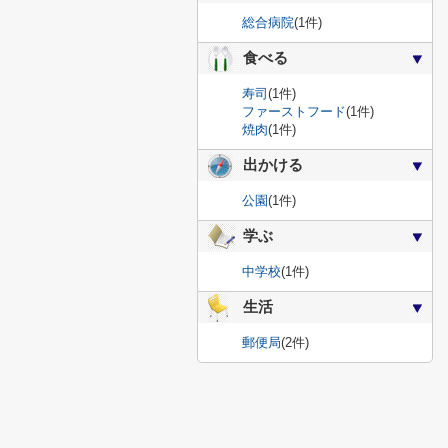
総合病院
(1件)
食べる
寿司
(1件)
ファーストフード
(1件)
焼肉
(1件)
出かける
公園
(1件)
学ぶ
中学校
(1件)
生活
郵便局
(2件)