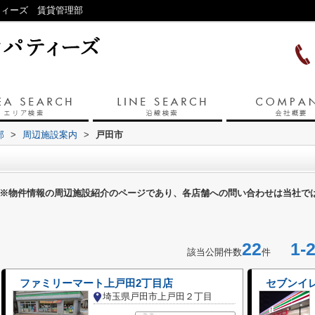
ティーズ 賃貸管理部
部
>
周辺施設案内
>
戸田市
※物件情報の周辺施設紹介のページであり、各店舗への問い合わせは当社で
22
1-2
該当公開件数
件
ファミリーマート上戸田2丁目店
セブンイ
埼玉県戸田市上戸田２丁目