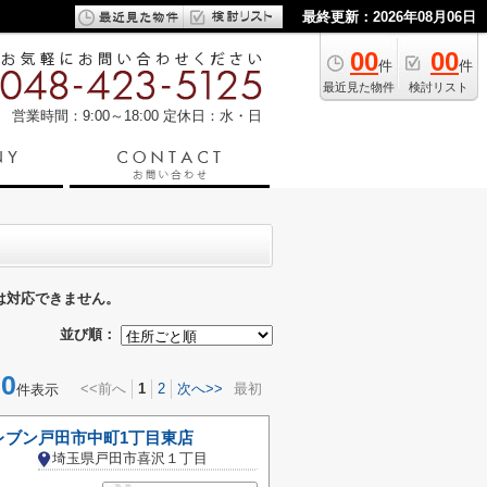
最終更新：2026年08月06日
00
00
件
件
最近見た物件
検討リスト
営業時間：9:00～18:00
定休日：水・日
は対応できません。
並び順：
0
<<前へ
1
2
次へ>>
最初
件表示
レブン戸田市中町1丁目東店
埼玉県戸田市喜沢１丁目