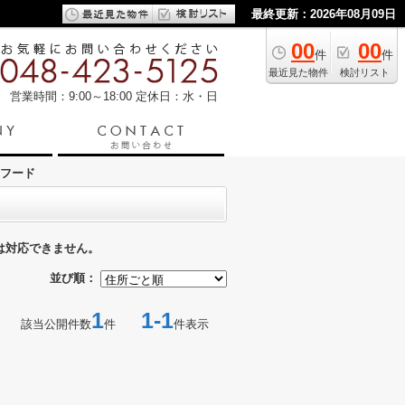
最終更新：2026年08月09日
00
00
件
件
最近見た物件
検討リスト
営業時間：9:00～18:00
定休日：水・日
フード
は対応できません。
並び順：
1
1-1
該当公開件数
件
件表示