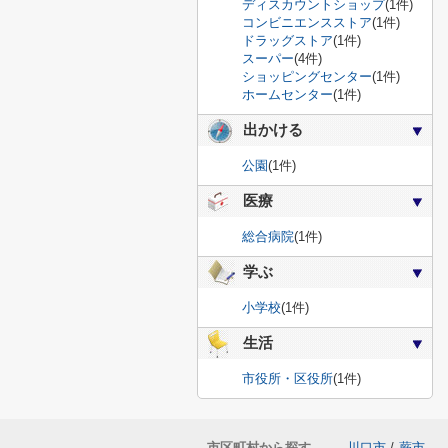
ディスカウントショップ
(1件)
コンビニエンスストア
(1件)
ドラッグストア
(1件)
スーパー
(4件)
ショッピングセンター
(1件)
ホームセンター
(1件)
出かける
公園
(1件)
医療
総合病院
(1件)
学ぶ
小学校
(1件)
生活
市役所・区役所
(1件)
市区町村から探す
川口市
/
蕨市