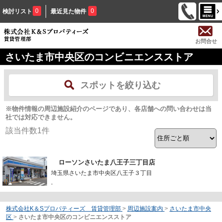
0
0
検討リスト
最近見た物件
お問合せ
さいたま市中央区のコンビニエンスストア
スポットを絞り込む
※物件情報の周辺施設紹介のページであり、各店舗への問い合わせは当
社では対応できません。
該当件数
1
件
ローソンさいたま八王子三丁目店
埼玉県さいたま市中央区八王子３丁目
-
株式会社K＆Sプロパティーズ 賃貸管理部
>
周辺施設案内
>
さいたま市中央
区
>
さいたま市中央区のコンビニエンスストア