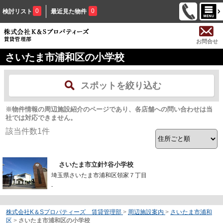
0
0
検討リスト
最近見た物件
お問合せ
さいたま市浦和区の小学校
スポットを絞り込む
※物件情報の周辺施設紹介のページであり、各店舗への問い合わせは当
社では対応できません。
該当件数
1
件
さいたま市立針ｹ谷小学校
埼玉県さいたま市浦和区領家７丁目
-
株式会社K＆Sプロパティーズ 賃貸管理部
>
周辺施設案内
>
さいたま市浦和
区
>
さいたま市浦和区の小学校