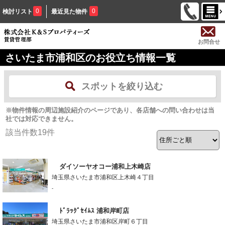
0
0
検討リスト
最近見た物件
お問合せ
さいたま市浦和区のお役立ち情報一覧
スポットを絞り込む
※物件情報の周辺施設紹介のページであり、各店舗への問い合わせは当
社では対応できません。
該当件数
19
件
ダイソーヤオコー浦和上木崎店
埼玉県さいたま市浦和区上木崎４丁目
-
ﾄﾞﾗｯｸﾞｾｲﾑｽ 浦和岸町店
埼玉県さいたま市浦和区岸町６丁目