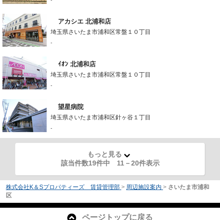
アカシエ 北浦和店
埼玉県さいたま市浦和区常盤１０丁目
-
ｲｵﾝ 北浦和店
埼玉県さいたま市浦和区常盤１０丁目
-
望星病院
埼玉県さいたま市浦和区針ヶ谷１丁目
-
もっと見る
該当件数19件中
11
－
20
件表示
株式会社K＆Sプロパティーズ 賃貸管理部
>
周辺施設案内
>
さいたま市浦和
区
ページトップに戻る