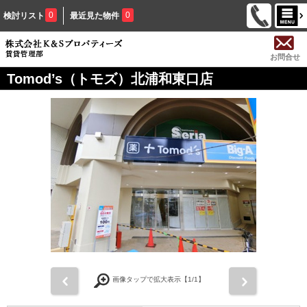
0
0
検討リスト
最近見た物件
お問合せ
Tomod’s（トモズ）北浦和東口店
前
次
画像タップで拡大表示【
1
/1】