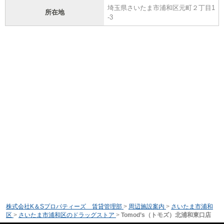
埼玉県さいたま市浦和区元町２丁目1
所在地
-3
株式会社K＆Sプロパティーズ 賃貸管理部
>
周辺施設案内
>
さいたま市浦和
区
>
さいたま市浦和区のドラッグストア
>
Tomod’s（トモズ）北浦和東口店