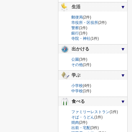
生活
郵便局
(2件)
市役所・区役所
(2件)
警察
(1件)
銀行
(1件)
寺院・神社
(1件)
出かける
公園
(3件)
その他
(1件)
学ぶ
小学校
(4件)
中学校
(1件)
食べる
ファミリーレストラン
(1件)
そば・うどん
(1件)
焼肉
(2件)
出前・宅配
(3件)