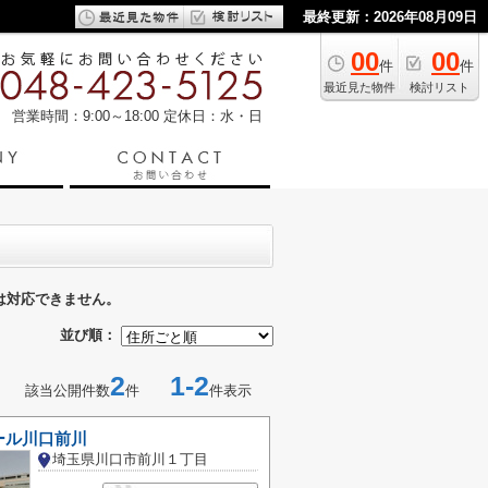
最終更新：2026年08月09日
00
00
件
件
最近見た物件
検討リスト
営業時間：9:00～18:00
定休日：水・日
は対応できません。
並び順：
2
1-2
該当公開件数
件
件表示
ール川口前川
埼玉県川口市前川１丁目