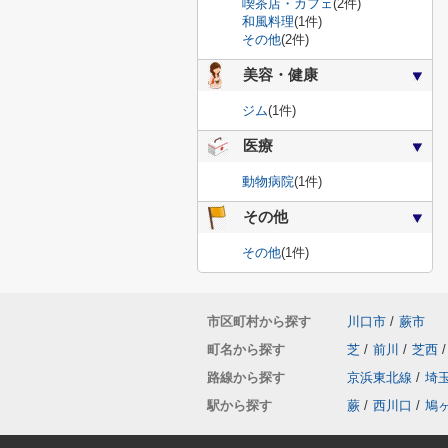
喫茶店・カフェ
(2件)
和風料理
(1件)
その他
(2件)
美容・健康
ジム
(1件)
医療
動物病院
(1件)
その他
その他
(1件)
市区町村から探す
川口市
/
蕨市
町名から探す
芝
/
前川
/
芝西
/
路線から探す
京浜東北線
/
埼
駅から探す
蕨
/
西川口
/
鳩