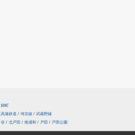
錦町
玉高速鉄道
/
埼京線
/
武蔵野線
ヶ谷
/
北戸田
/
南浦和
/
戸田
/
戸田公園