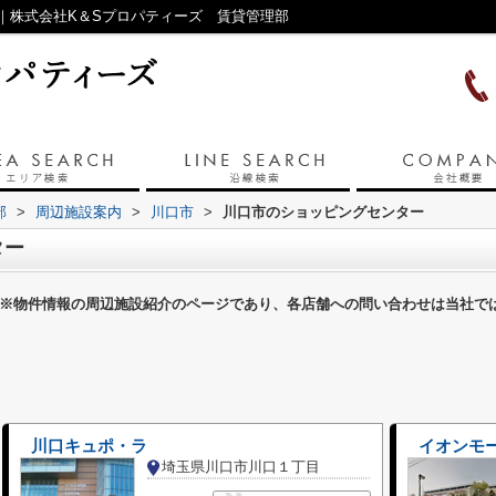
｜株式会社K＆Sプロパティーズ 賃貸管理部
部
>
周辺施設案内
>
川口市
>
川口市のショッピングセンター
ター
※物件情報の周辺施設紹介のページであり、各店舗への問い合わせは当社で
川口キュポ・ラ
イオンモ
埼玉県川口市川口１丁目