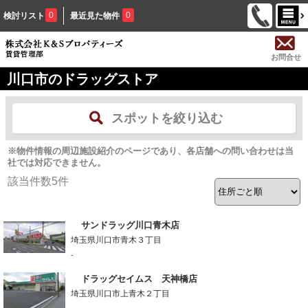
0
0
検討リスト
最近見た物件
お問合せ
川口市のドラッグストア
スポットを絞り込む
※物件情報の周辺施設紹介のページであり、各店舗への問い合わせは当
社では対応できません。
該当件数
5
件
サンドラッグ川口青木店
埼玉県川口市青木３丁目
-
ドラッグセイムス 天神橋店
埼玉県川口市上青木２丁目