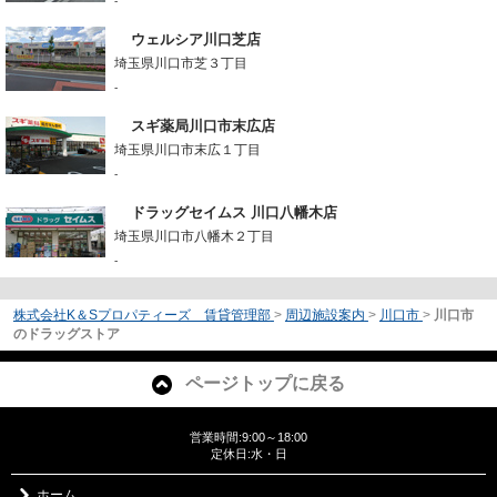
-
ウェルシア川口芝店
埼玉県川口市芝３丁目
-
スギ薬局川口市末広店
埼玉県川口市末広１丁目
-
ドラッグセイムス 川口八幡木店
埼玉県川口市八幡木２丁目
-
株式会社K＆Sプロパティーズ 賃貸管理部
>
周辺施設案内
>
川口市
>
川口市
のドラッグストア
ページトップに戻る
営業時間:9:00～18:00
定休日:水・日
ホーム