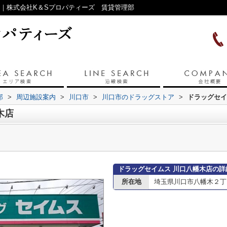
ジ｜株式会社K＆Sプロパティーズ 賃貸管理部
部
>
周辺施設案内
>
川口市
>
川口市のドラッグストア
>
ドラッグセイ
木店
ドラッグセイムス 川口八幡木店の詳
所在地
埼玉県川口市八幡木２丁目