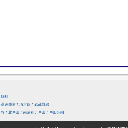
錦町
玉高速鉄道
/
埼京線
/
武蔵野線
ヶ谷
/
北戸田
/
南浦和
/
戸田
/
戸田公園