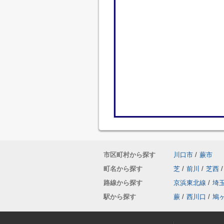
市区町村から探す
川口市
/
蕨市
町名から探す
芝
/
前川
/
芝西
/
路線から探す
京浜東北線
/
埼
駅から探す
蕨
/
西川口
/
鳩