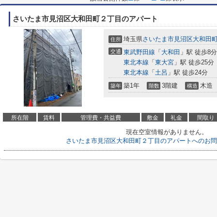
さいたま市見沼区大和田町２丁目のアパート
埼玉県
さいたま市見沼区
大和田
住所
交通
東武野田線
「
大和田
」駅 徒歩8分
東北本線
「
東大宮
」駅 徒歩25分
東北本線
「
土呂
」駅 徒歩24分
築1年
3階建
木造
築年
階数
構造
所在階
賃料
管理費・共益費
敷金
礼金
間取り
現在空室情報がありません。
さいたま市見沼区大和田町２丁目のアパートへのお問