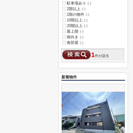
駐車場あり
(-)
2階以上
(-)
1階の物件
(-)
10階以上
(-)
20階以上
(-)
最上階
(-)
南向き
(-)
角部屋
(-)
1
件が該当
新着物件