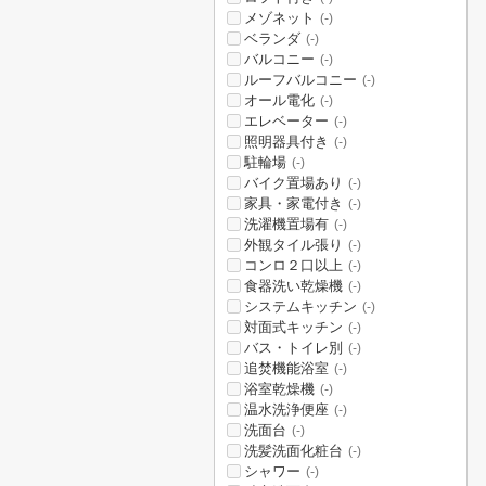
メゾネット
(-)
ベランダ
(-)
バルコニー
(-)
ルーフバルコニー
(-)
オール電化
(-)
エレベーター
(-)
照明器具付き
(-)
駐輪場
(-)
バイク置場あり
(-)
家具・家電付き
(-)
洗濯機置場有
(-)
外観タイル張り
(-)
コンロ２口以上
(-)
食器洗い乾燥機
(-)
システムキッチン
(-)
対面式キッチン
(-)
バス・トイレ別
(-)
追焚機能浴室
(-)
浴室乾燥機
(-)
温水洗浄便座
(-)
洗面台
(-)
洗髪洗面化粧台
(-)
シャワー
(-)