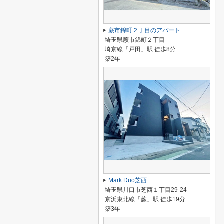
蕨市錦町２丁目のアパート
埼玉県蕨市錦町２丁目
埼京線「戸田」駅 徒歩8分
築2年
Mark Duo芝西
埼玉県川口市芝西１丁目29-24
京浜東北線「蕨」駅 徒歩19分
築3年