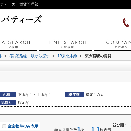
パティーズ 賃貸管理部
部
>
(賃貸)路線・駅から探す
>
JR東北本線
>
東大宮駅の賃貸
面積
下限なし～上限なし
築年数
指定しない
間取り
指定なし
並び順：
空室物件のみ表示
1
1-1
該当公開件数
棟
棟表示