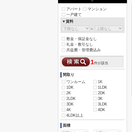
アパート
マンション
一戸建て
▼賃料
～
敷金・保証金なし
礼金・敷引なし
共益費・管理費込み
1
件が該当
間取り
ワンルーム
1K
1DK
1LDK
2K
2DK
2LDK
3K
3DK
3LDK
4K
4DK
4LDK以上
面積