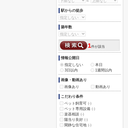
～
駅からの徒歩
築年数
1
件が該当
情報公開日
指定しない
本日
3日以内
1週間以内
画像・動画あり
画像あり
動画あり
こだわり条件
ペット飼育可
(-)
ペット専用設備
(-)
楽器相談
(-)
陽当り良好
(-)
閑静な住宅地
(-)