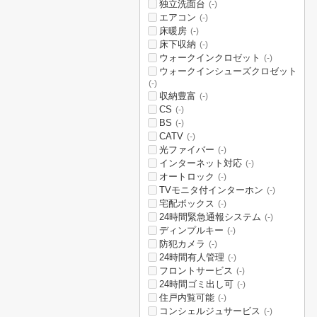
独立洗面台
(-)
エアコン
(-)
床暖房
(-)
床下収納
(-)
ウォークインクロゼット
(-)
ウォークインシューズクロゼット
(-)
収納豊富
(-)
CS
(-)
BS
(-)
CATV
(-)
光ファイバー
(-)
インターネット対応
(-)
オートロック
(-)
TVモニタ付インターホン
(-)
宅配ボックス
(-)
24時間緊急通報システム
(-)
ディンプルキー
(-)
防犯カメラ
(-)
24時間有人管理
(-)
フロントサービス
(-)
24時間ゴミ出し可
(-)
住戸内覧可能
(-)
コンシェルジュサービス
(-)