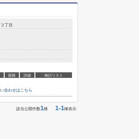
町
２丁目
面積
詳細
検討リスト
い合わせはこちら
1
1-1
該当公開件数
棟
棟表示