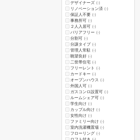
デザイナーズ
(-)
リノベーション済
(-)
保証人不要
(-)
事務所可
(-)
２人入居可
(-)
バリアフリー
(-)
分割可
(-)
分譲タイプ
(-)
管理人常駐
(-)
眺望良好
(-)
二世帯住宅
(-)
フリーレント
(-)
カードキー
(-)
オープンハウス
(-)
外国人可
(-)
ガスコンロ設置可
(-)
ルームシェア可
(-)
学生向け
(-)
カップル向け
(-)
女性向け
(-)
ファミリー向け
(-)
室内洗濯機置場
(-)
フローリング
(-)
ロフト付き
(-)